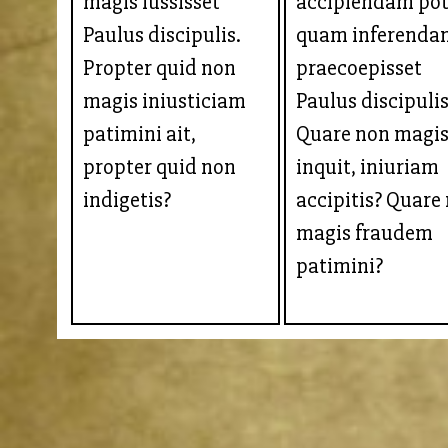
magis iussisset
accipiendam pot
Paulus discipulis.
quam inferenda
Propter quid non
praecoepisset
magis iniusticiam
Paulus discipulis
patimini ait,
Quare non magis
propter quid non
inquit, iniuriam
indigetis?
accipitis? Quare
magis fraudem
patimini?