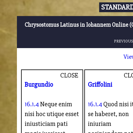
STANDARD
Chrysostomus Latinus in Iohannem Online (
PREVIOUS
Vie
CLOSE
CL
Burgundio
Griffolini
16.1.4
Neque enim
16.1.4
Quod nisi i
nisi hoc utique esset
se haberet, non
iniusticiam pati
iniuriam