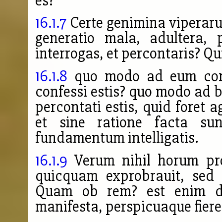
es?
16.1.7
Certe genimina viperarum
generatio mala, adultera, 
interrogas, et percontaris? Qui
16.1.8
quo modo ad eum conu
confessi estis? quo modo ad 
percontati estis, quid foret
et sine ratione facta su
fundamentum intelligatis.
16.1.9
Verum nihil horum prot
quicquam exprobrauit, sed
Quam ob rem? est enim d
manifesta, perspicuaque fiere