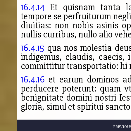
16.4.14
Et quisnam tanta la
tempore se perfruiturum negli
diuitias: non nobis asinis op
nullis curribus, nullo
alio veh
16.4.15
qua nos molestia deus
indigemus, claudis, caecis, i
committitur transportatio: hi 
16.4.16
et earum dominos ad
perducere poterunt: quam v
benignitate domini nostri Ies
gloria, simul et spiritui sanc
PREVIOU