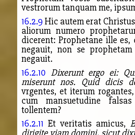
vestrorum tanquam me, ipsum
16.2.9
Hic autem erat Christu
aliorum numero prophetarum
dicerent: Prophetane ille es,
negauit, non se prophetam 
negauit.
16.2.10
Dixerunt ergo ei: Q
miserunt nos. Quid dicis d
vrgentes, et iterum rogante
cum mansuetudine falsas
tollentem?
16.2.11
Et veritatis amicus,
E
dirigite viam domini, sicut dix