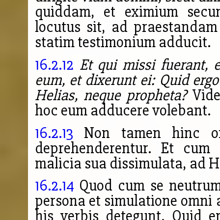
quiddam, et eximium secu
locutus sit, ad praestandam
statim testimonium adducit.
16.2.12
Et qui missi fuerant, 
eum, et dixerunt ei: Quid ergo
Helias, neque propheta?
Vide
hoc eum adducere volebant.
16.2.13
Non tamen hinc ors
deprehenderentur. Et cum 
malicia sua dissimulata, ad H
16.2.14
Quod cum se neutrum es
persona et simulatione omni
his verbis detegunt. Quid e