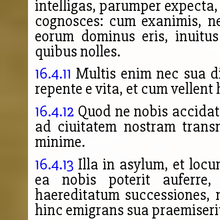
intelligas, parumper expecta, 
cognosces: cum exanimis, n
eorum dominus eris, inuitus
quibus nolles.
16.4.11
Multis enim nec sua d
repente e vita, et cum vellent 
16.4.12
Quod ne nobis accidat,
ad ciuitatem nostram transm
minime.
16.4.13
Illa in asylum, et loc
ea nobis poterit auferre
haereditatum successiones, 
hinc emi
grans sua praemiserit