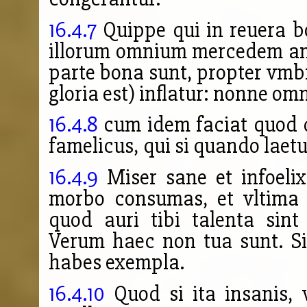
16.4.7
Quippe qui in reuera bon
illorum omnium mercedem amit
parte bona sunt, propter vmbr
gloria est) inflatur: nonne o
16.4.8
cum idem faciat quod q
famelicus, qui si quando laet
16.4.9
Miser sane et infoeli
morbo consumas, et vltima 
quod auri tibi talenta sin
Verum haec non tua sunt. Si
habes exempla.
16.4.10
Quod si ita insanis, 