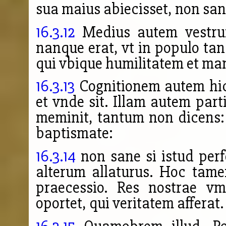
sua maius abiecisset, non sane 
16.3.12
Medius autem vestrum
nanque erat, vt in populo ta
qui vbique humilitatem et ma
16.3.13
Cognitionem autem hic 
et vnde sit. Illam autem part
meminit, tantum non dicens:
baptismate:
16.3.14
non sane si istud perf
alterum allaturus. Hoc tame
praecessio. Res
nostrae vm
oportet, qui veritatem afferat.