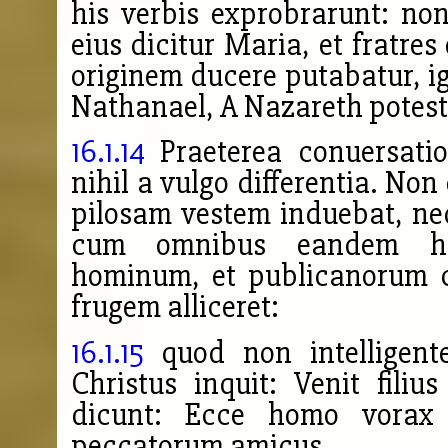
his verbis exprobrarunt: non
eius dicitur Maria, et fratres
originem ducere putabatur, i
Nathanael, A Nazareth potest 
16.1.14
Praeterea conuersati
nihil a vulgo differentia. No
pilosam vestem induebat, neq
cum omnibus eandem hab
hominum, et publicanorum c
frugem alliceret:
16.1.15
quod non intelligente
Christus inquit: Venit fili
dicunt: Ecce homo vorax 
peccatorum amicus.