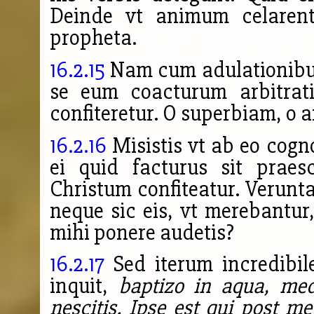
Deinde vt animum celarent
propheta.
16.2.15
Nam cum adulationibus
se eum coacturum arbitrati
confiteretur. O superbiam, o
16.2.16
Misistis vt ab eo cogn
ei quid facturus sit praes
Christum confiteatur. Verun
neque sic eis, vt merebantur
mihi ponere audetis?
16.2.17
Sed iterum incredibi
inquit,
baptizo in aqua, me
nescitis. Ipse est qui post me