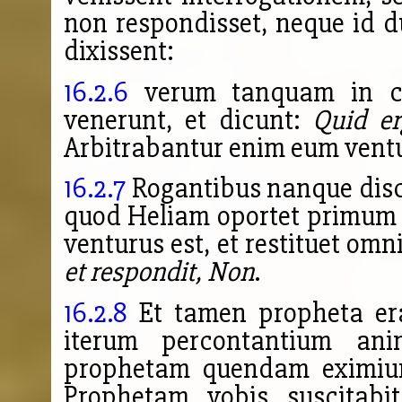
non respondisset, neque id d
dixissent:
16.2.6
verum tanquam in cri
venerunt, et dicunt:
Quid er
Arbitrabantur enim eum ventur
16.2.7
Rogantibus nanque disci
quod Heliam oportet primum v
venturus est, et restituet omn
et respondit, Non
.
16.2.8
Et tamen propheta era
iterum percontantium ani
prophetam quendam eximium
Prophetam vobis suscitab