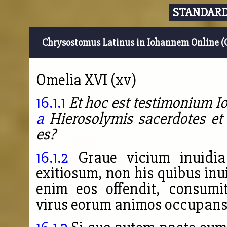
STANDARD
Chrysostomus Latinus in Iohannem Online (
Omelia XVI (xv)
16.1.1
Et hoc est testimonium I
a
Hierosolymis sacerdotes et l
es?
16.1.2
Graue vicium inuidia 
exitiosum, non his quibus inu
enim eos offendit, consum
virus eorum animos occupans