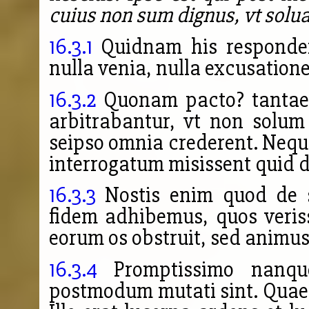
cuius non sum dignus, vt solu
16.3.1
Quidnam his respondere
nulla venia, nulla excusation
16.3.2
Quonam pacto? tantae 
arbitrabantur, vt non solum
seipso omnia crederent. Neque
interrogatum misissent quid de
16.3.3
Nostis enim quod de s
fidem adhibemus, quos veri
eorum os obstruit, sed animus
16.3.4
Promptissimo nanqu
postmodum mutati sint. Quae a