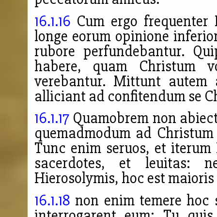
16.1.16
Cum ergo frequenter 
longe eorum opinione inferior
rubore perfundebantur.
Qui
habere, quam Christum v
verebantur. Mittunt autem
alliciant ad confitendum se C
16.1.17
Quamobrem non abiectos
quemadmodum ad Christum c
Tunc enim seruos, et iterum
sacerdotes, et leuitas: 
Hierosolymis, hoc est maioris 
16.1.18
non enim temere hoc si
interrogarent eum: Tu quis