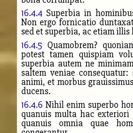
16.4.4
Superbia in hominibus
Non ergo fornicatio duntaxa
sed et superbia, ac etiam illis
16.4.5
Quamobrem? quoniam fo
potest tamen quispiam vol
superbia autem ne minimam
saltem veniae consequatur: 
animi, et morbus grauissimu
ducens.
16.4.6
Nihil enim superbo hom
quanuis multa hac exteriori 
quanuis omnia quae homi
congerantur.