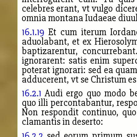
celebres erant, vt vulgo dicer
omnia montana Iudaeae diuul
16.1.19
Et cum iterum Iordan
aduolabant, et ex Hierosoly
baptizarentur, concurrebant
ignorarent: satis enim supe
poterat ignorari: sed ea qua
adducerent, vt se Christum ess
16.2.1
Audi ergo quo modo be
quo illi percontabantur, resp
Non respondit continuo, qu
clamantis in deserto:
16.2.2
sed eorum primum sus