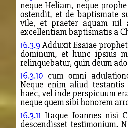
neque Heliam, neque prophet
ostendit, et de baptismate s
vile, et praeter aquam nil 
excellentiam baptismatis a Chr
16.3.9
Adduxit Esaiae propheta
dominum, et hunc ipsius mi
relinquebatur, quin deum ador
16.3.10
cum omni adulatione
Neque enim aliud testantis 
haec, vel inde perspicuum er
neque quem sibi honorem arrog
16.3.11
Itaque Ioannes nisi C
descendisset testimonium. 