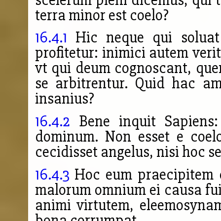
terra minor est coelo?
16.4.1
Hic neque qui soluat
profitetur: inimici autem ver
vt qui deum cognoscant, qu
se arbitrentur. Quid hac am
insanius?
16.4.2
Bene inquit Sapiens:
dominum. Non esset e coelo
cecidisset angelus, nisi hoc s
16.4.3
Hoc eum praecipitem d
malorum omnium ei causa fui
animi virtutem, eleemosynam
bona corrumpat.