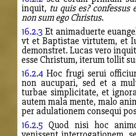
inquit,
tu quis es? confessus e
non sum ego Christus
.
16.2.3
Et animaduerte euangeli
vt et Baptistae virtutem, et
demonstret. Lucas vero inqui
esse Christum, iterum tollit s
16.2.4
Hoc frugi serui offici
non aucupari, sed et a mul
turbae simplicitate, et igno
autem mala mente, malo animo
per adulationem consequi pos
16.2.5
Quod nisi hoc animo
venissent interrogationem, 