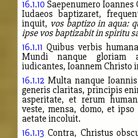
16.1.10
Saepenumero Ioannes Ch
Iudaeos baptizaret, freque
inquit,
vos baptizo in aqua: q
ipse vos baptizabit in spiritu s
16.1.11
Quibus verbis humana 
Mundi nanque gloriam a
iudicantes, Ioannem Christo 
16.1.12
Multa nanque Ioannis 
generis claritas, principis eni
asperitate, et rerum human
veste, mensa, domo, et ips
aetate incoluit.
16.1.13
Contra, Christus obsc