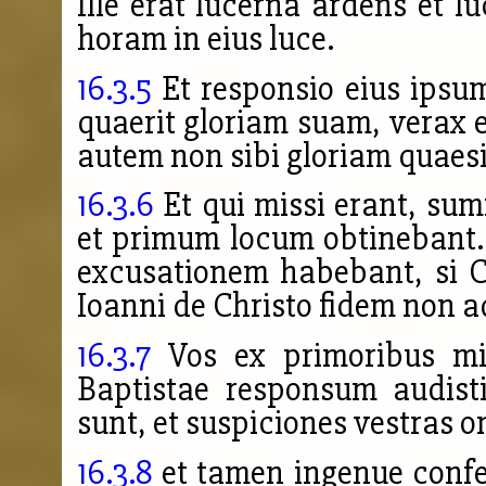
Ille erat lucerna ardens et l
horam in eius luce.
16.3.5
Et responsio eius ipsu
quaerit gloriam suam, verax es
autem non sibi gloriam quaesiu
16.3.6
Et qui missi erant, sum
et primum locum obtinebant. 
excusationem habebant, si C
Ioanni de Christo fidem non a
16.3.7
Vos ex primoribus misi
Baptistae responsum audisti
sunt, et suspiciones vestras 
16.3.8
et tamen ingenue confe