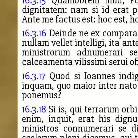
16.3.15
Quamobrem illud, Pos
dignitatem: nam si id erat p
Ante me factus est: hoc est, ho
16.3.16
Deinde ne ex comparati
nullam vellet intelligi, ita ant
ministrorum adnumerari se
calceamenta vilissimi serui of
16.3.17
Quod si Ioannes indign
inquam, quo maior inter nato
ponemus?
16.3.18
Si is, qui terrarum orb
enim, inquit, erat his dig
ministros connumerari se d
scelerum pleni dicemus, qui 