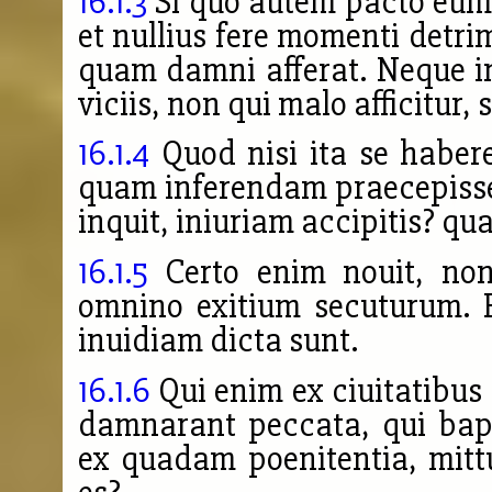
16.1.3
Si quo autem pacto eum 
et nullius fere momenti detr
quam damni afferat. Neque in
viciis, non qui malo afficitur,
16.1.4
Quod nisi ita se haber
quam inferendam praecepisset
inquit, iniuriam accipitis? q
16.1.5
Certo enim nouit, non
omnino exitium secuturum. 
inuidiam dicta sunt.
16.1.6
Qui enim ex ciuitatibus
damnarant peccata, qui bap
ex quadam poenitentia, mitt