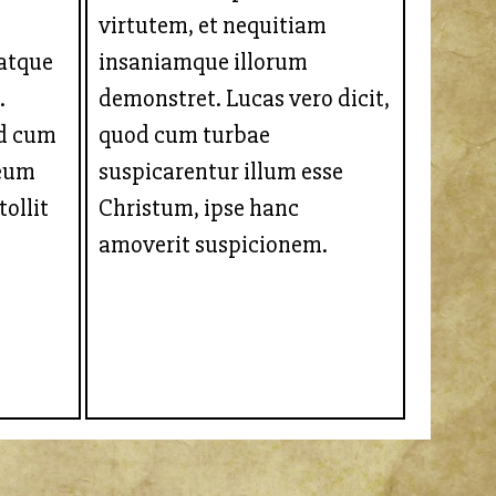
virtutem, et nequitiam
atque
insaniamque illorum
.
demonstret. Lucas vero dicit,
od cum
quod cum turbae
 eum
suspicarentur illum esse
ollit
Christum, ipse hanc
amoverit suspicionem.