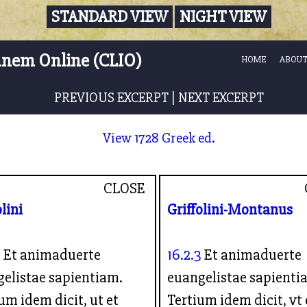
STANDARD VIEW
NIGHT VIEW
nnem Online (CLIO)
HOME
ABOUT
PREVIOUS EXCERPT
|
NEXT EXCERPT
View 1728 Greek ed.
CLOSE
olini
Griffolini-Montanus
3
Et animaduerte
16.2.3
Et animaduerte
elistae sapientiam.
euangelistae sapienti
um idem dicit, ut et
Tertium idem dicit, vt 