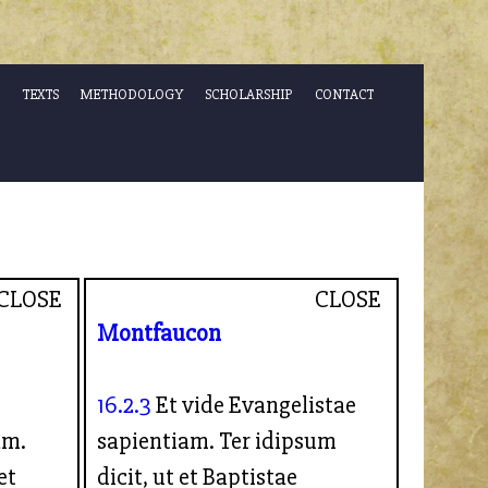
TEXTS
METHODOLOGY
SCHOLARSHIP
CONTACT
CLOSE
CLOSE
Montfaucon
16.2.3
Et vide Evangelistae
am.
sapientiam. Ter idipsum
et
dicit, ut et Baptistae