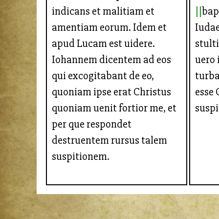
indicans et malitiam et
bap
amentiam eorum. Idem et
Iuda
apud Lucam est uidere.
stult
Iohannem dicentem ad eos
uero 
qui excogitabant de eo,
turb
quoniam ipse erat Christus
esse 
quoniam uenit fortior me, et
susp
per que respondet
destruentem rursus talem
suspitionem.