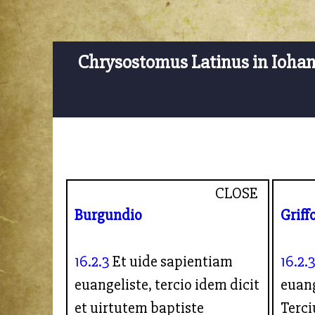
Chrysostomus Latinus in Ioha
CLOSE
Burgundio
Griff
16.2.3
Et uide sapientiam
16.2.
euangeliste, tercio idem dicit
euang
et uirtutem baptiste
Terci