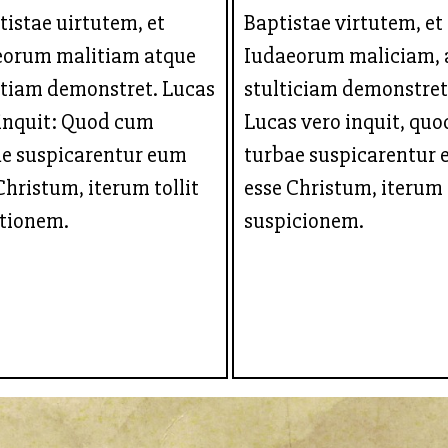
tistae uirtutem, et
Baptistae virtutem, et
eorum malitiam atque
Iudaeorum maliciam, 
itiam demonstret. Lucas
stulticiam demonstret
inquit: Quod cum
Lucas vero inquit, qu
ae suspicarentur eum
turbae suspicarentur
Christum, iterum tollit
esse Christum, iterum t
itionem.
suspicionem.