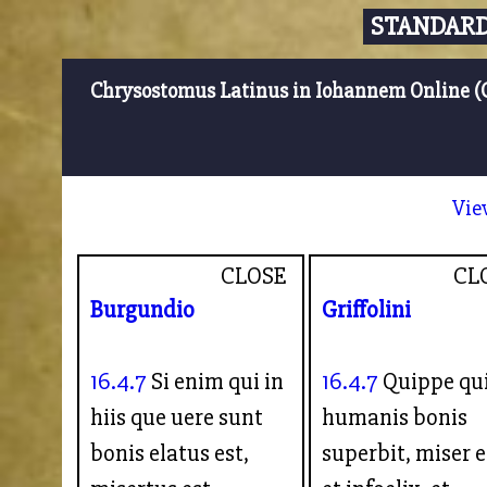
STANDARD
Chrysostomus Latinus in Iohannem Online (
Vie
CLOSE
CL
Burgundio
Griffolini
16.4.7
Si enim qui in
16.4.7
Quippe qu
hiis que uere sunt
humanis bonis
bonis elatus est,
superbit, miser e