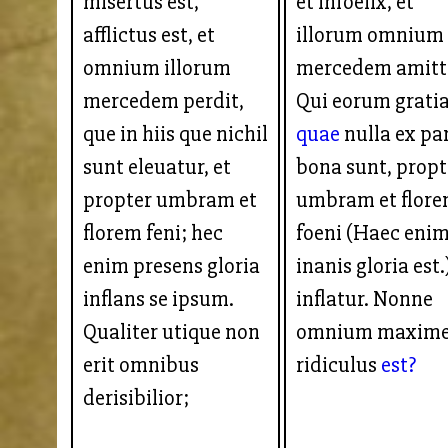
misertus est,
et infoelix, et
afflictus est, et
illorum omnium
omnium illorum
mercedem amitti
mercedem perdit,
Qui eorum gratia
que in hiis que nichil
quae
nulla ex pa
sunt eleuatur, et
bona sunt, propt
propter umbram et
umbram et flor
florem feni; hec
foeni (Haec eni
enim presens gloria
inanis gloria est.
inflans se ipsum.
inflatur. Nonne
Qualiter utique non
omnium maxim
erit omnibus
ridiculus
est?
derisibilior;