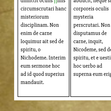
dimittit oculis
hiis
abducit, neque s
circumscrutari hanc
corporeis oculis
misteriorum
mysteria
disciplinam. Non
perscrutari. Non
enim de carne
disputamus de
loquimur ait sed de
carne, inquit,
spiritu, o
Nicodeme, sed d
Nichodeme. Interim
spiritu, et e uest
eum sermone hoc
hoc uerbo ad
ad id quod superius
superna eum erig
mandauit.