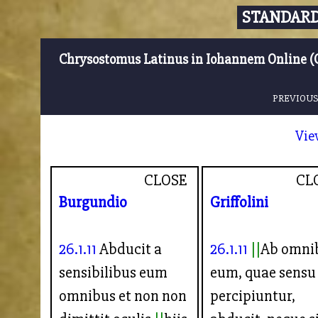
STANDARD
Chrysostomus Latinus in Iohannem Online (
PREVIOUS
Vie
CLOSE
CL
Burgundio
Griffolini
26.1.11
Abducit a
26.1.11
Ab omni
sensibilibus eum
eum, quae sensu
omnibus et non non
percipiuntur,