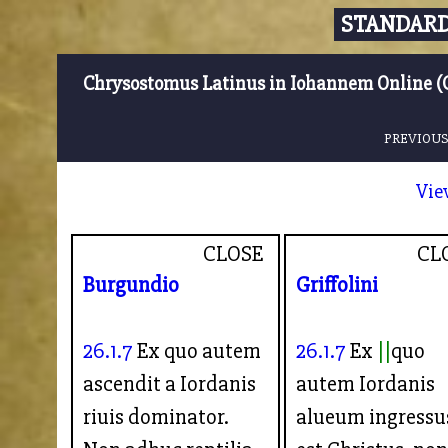
STANDARD
Chrysostomus Latinus in Iohannem Online (
PREVIOUS
Vie
CLOSE
CL
Burgundio
Griffolini
26.1.7
Ex quo autem
26.1.7
Ex
quo
ascendit a Iordanis
autem Iordanis
riuis dominator.
alueum ingressu