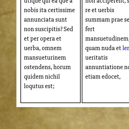
utique qui ea que a
non acciperent, 
nobis ita certissime
re et uerbis
annunciata sunt
summam prae s
non suscipitis? Sed
fert
et per opera et
mansuetudinem
uerba, omnem
quam nuda et
le
mansueturinem
ueritatis
ostendens, horum
annuntiatione n
quidem nichil
etiam edocet,
loqutus est;