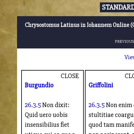
STANDARD
Chrysostomus Latinus in Iohannem Online (
PREVIOUS
Vie
CLOSE
CL
Burgundio
Griffolini
26.3.5
Non dixit:
26.3.5
Non enim 
Quid uero uobis
stultitiae coargu
insensibilius fiet
quod tam manif