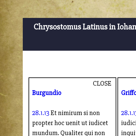
Chrysostomus Latinus in Ioha
CLOSE
Burgundio
Griff
28.1.13
Et nimirum si non
28.1.1
propter hoc uenit ut iudicet
iudic
mundum. Qualiter qui non
inqui