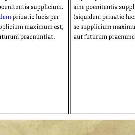
poenitentia supplicium.
sine poenitentia supp
idem
priuatio lucis per
(siquidem priuatio luc
upplicium maximum est,
se supplicium maximu
uturum praenuntiat.
aut futurum praenunci