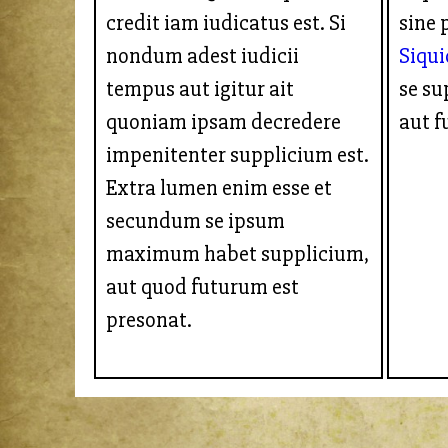
credit iam iudicatus est. Si
sine 
nondum adest iudicii
Siqu
tempus aut igitur ait
se s
quoniam ipsam decredere
aut f
impenitenter supplicium est.
Extra lumen enim esse et
secundum se ipsum
maximum habet supplicium,
aut quod futurum est
presonat.