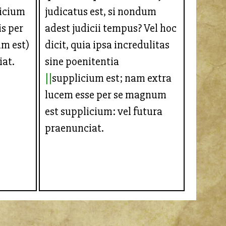
licium
judicatus est, si nondum
is per
adest judicii tempus? Vel hoc
m est)
dicit, quia ipsa incredulitas
at.
sine poenitentia
supplicium est; nam extra
lucem esse per se magnum
est supplicium: vel futura
praenunciat.