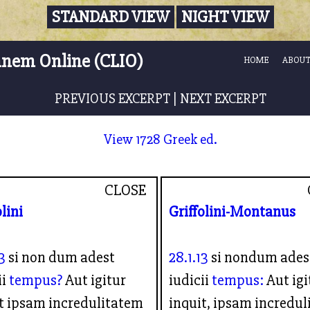
STANDARD VIEW
NIGHT VIEW
nnem Online (CLIO)
HOME
ABOUT
PREVIOUS EXCERPT
|
NEXT EXCERPT
View 1728 Greek ed.
CLOSE
olini
Griffolini-Montanus
3
si non dum adest
28.1.13
si nondum ades
ii
tempus?
Aut igitur
iudicii
tempus:
Aut igi
t ipsam incredulitatem
inquit, ipsam incredu