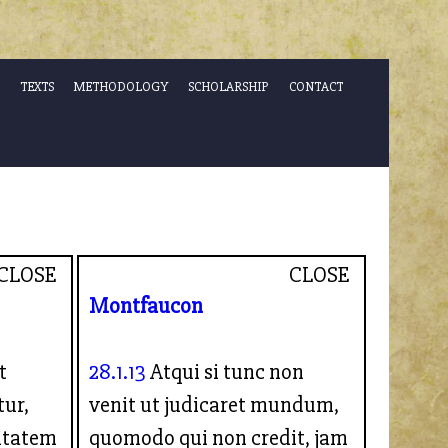
TEXTS
METHODOLOGY
SCHOLARSHIP
CONTACT
CLOSE
CLOSE
Montfaucon
t
28.1.13
Atqui si tunc non
tur,
venit ut judicaret mundum,
litatem
quomodo qui non credit, jam