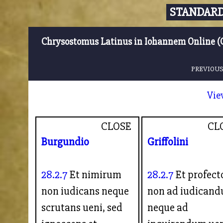
STANDARD
Chrysostomus Latinus in Iohannem Online (
PREVIOUS
Vie
CLOSE
CL
Burgundio
Griffolini
28.2.7
Et nimirum
28.2.7
Et profect
non iudicans neque
non ad iudican
scrutans ueni, sed
neque ad