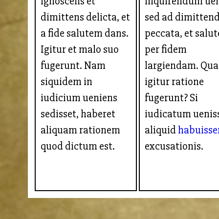
ignoscens et
inquirendum uen
dimittens delicta, et
sed ad dimitten
a fide salutem dans.
peccata, et salu
Igitur et malo suo
per fidem
fugerunt. Nam
largiendam. Qua
siquidem in
igitur ratione
iudicium ueniens
fugerunt? Si
sedisset, haberet
iudicatum uenis
aliquam rationem
aliquid
habuisse
quod dictum est.
excusationis.