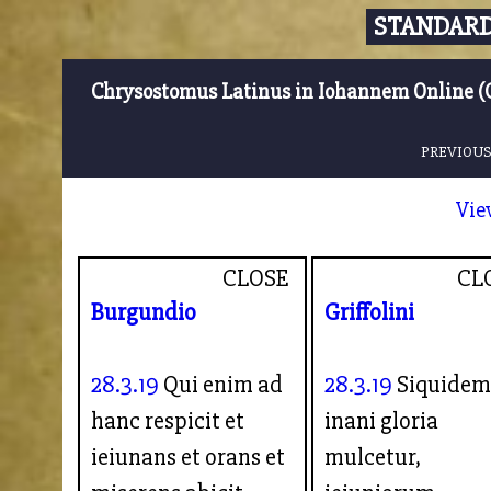
STANDARD
Chrysostomus Latinus in Iohannem Online (
PREVIOUS
Vie
CLOSE
CL
Burgundio
Griffolini
28.3.19
Qui enim ad
28.3.19
Siquidem
hanc respicit et
inani gloria
ieiunans et orans et
mulcetur,