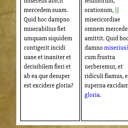
miserens abicit
ieiuniorum,
mercedem suam.
orationum,
Quid hoc dampno
misericordiae
miserabilius fiet
omnem merced
umquam siquidem
amittit. Quid ho
contigerit incidi
damno
miserius
uane et inaniter et
cum frustra
derisibilem fieri et
uerberemur, et
ab ea que desuper
ridiculi fiamus, e
est excidere gloria?
superna excida
gloria.