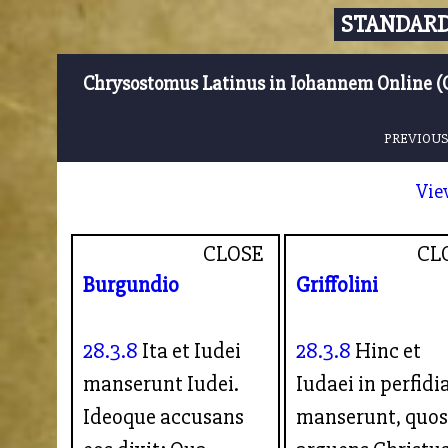
STANDARD
Chrysostomus Latinus in Iohannem Online (
PREVIOUS
Vie
CLOSE
CL
Burgundio
Griffolini
28.3.8
Ita et Iudei
28.3.8
Hinc et
manserunt Iudei.
Iudaei in perfidi
Ideoque accusans
manserunt, quo