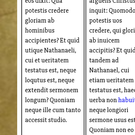
eos dixit: Qua
arguens Christu
potestis credere
inquit: Quomod
gloriam ab
potestis uos
hominibus
credere, qui glo
accipientes? Et quid
ab inuicem
utique Nathanaeli,
accipitis? Et qui
cui et ueritatem
tandem ad
testatus est, neque
Nathanael, cui
loqutus est, neque
etiam ueritatem
extendit sermonem
testatus est, hae
longum? Quoniam
uerba non
habui
neque ille cum tanto
neque longiori
accessit studio.
sermone usus es
Quoniam non eo