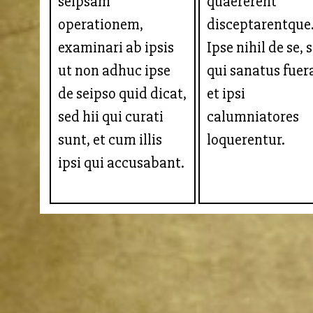
seipsam
quaererent
operationem,
disceptarentque
examinari ab ipsis
Ipse nihil de se, 
ut non adhuc ipse
qui sanatus fuer
de seipso quid dicat,
et ipsi
sed hii qui curati
calumniatores
sunt, et cum illis
loquerentur.
ipsi qui accusabant.