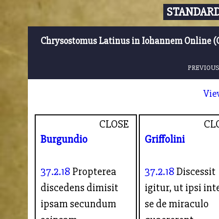
STANDARD
Chrysostomus Latinus in Iohannem Online (
PREVIOUS
Vie
CLOSE
CL
Burgundio
Griffolini
37.2.18
Propterea
37.2.18
Discessit
discedens dimisit
igitur, ut ipsi int
ipsam secundum
se de miraculo