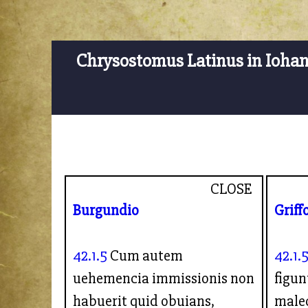
Chrysostomus Latinus in Ioha
CLOSE
Burgundio
Griff
42.1.5
Cum autem
42.1.
uehemencia immissionis non
figun
habuerit quid obuians,
maled