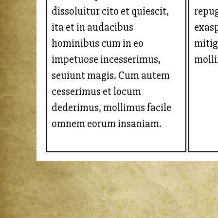
dissoluitur cito et quiescit,
repu
ita et in audacibus
exas
hominibus cum in eo
mitig
impetuose incesserimus,
moll
seuiunt magis. Cum autem
cesserimus et locum
dederimus, mollimus facile
omnem eorum insaniam.