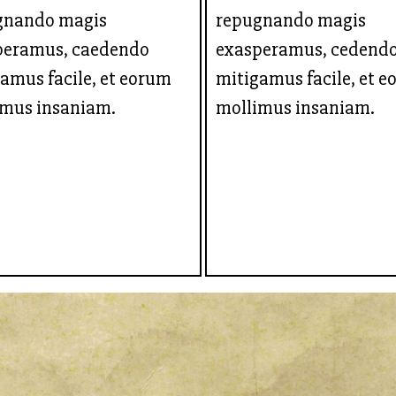
gnando magis
repugnando magis
peramus, caedendo
exasperamus, cedend
amus facile, et eorum
mitigamus facile, et 
imus insaniam.
mollimus insaniam.