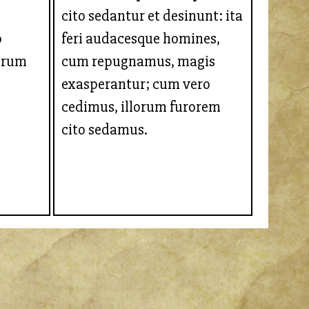
cito sedantur et desinunt: ita
o
feri audacesque homines,
eorum
cum repugnamus, magis
exasperantur; cum vero
cedimus, illorum furorem
cito sedamus.