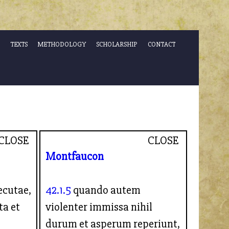
TEXTS
METHODOLOGY
SCHOLARSHIP
CONTACT
CLOSE
CLOSE
Montfaucon
ecutae,
42.1.5
quando autem
ta et
violenter immissa nihil
durum et asperum reperiunt,