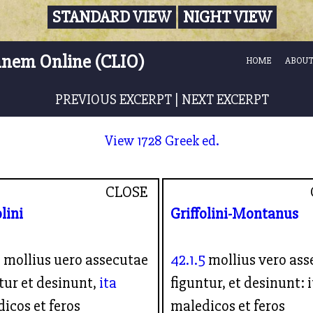
STANDARD VIEW
NIGHT VIEW
nnem Online (CLIO)
HOME
ABOUT
PREVIOUS EXCERPT
|
NEXT EXCERPT
View 1728 Greek ed.
CLOSE
olini
Griffolini-Montanus
5
mollius uero assecutae
42.1.5
mollius vero ass
tur et desinunt,
ita
figuntur, et desinunt: i
icos et feros
maledicos et feros