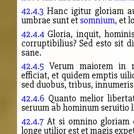
42.4.3
Hanc igitur gloriam a
umbrae sunt et
somnium
, et 
42.4.4
Gloria, inquit, hominis
corruptibilius? Sed esto sit 
sane.
42.4.5
Verum maiorem in mo
efficiat, et quidem emptis uil
sed duobus, tribus, innumeris
42.4.6
Quanto melior liberta
seruum ab hominum seruitio 
42.4.7
At si omnino
gloriam
longe utilior est et magis exp