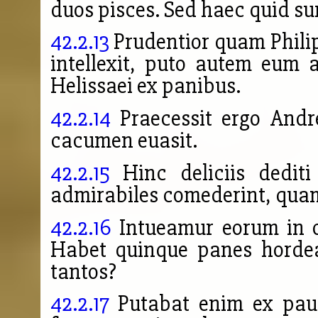
duos pisces. Sed haec quid sun
42.2.13
Prudentior quam Phili
intellexit, puto autem eum
Helissaei ex panibus.
42.2.14
Praecessit ergo Andr
cacumen euasit.
42.2.15
Hinc deliciis dediti 
admirabiles comederint, quam
42.2.16
Intueamur eorum in o
Habet quinque panes hordea
tantos?
42.2.17
Putabat enim ex pauc