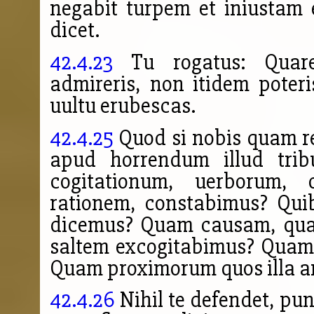
negabit turpem et iniustam 
dicet.
42.4.23
Tu rogatus: Quare
admireris, non itidem poteri
uultu erubescas.
42.4.25
Quod si nobis quam r
apud horrendum illud tribu
cogita
tionum, uerborum, 
rationem, constabimus? Qui
dicemus? Quam causam, qua
saltem excogitabimus? Qua
Quam proximorum quos illa a
42.4.26
Nihil te defendet, pun