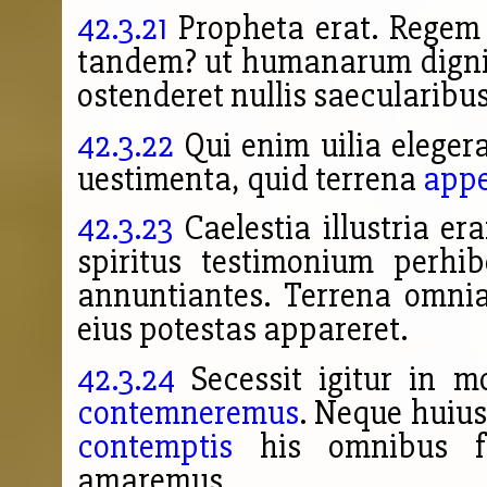
42.3.21
Propheta erat. Regem 
tandem? ut humanarum dign
ostenderet nullis saecularibus
42.3.22
Qui enim uilia eleger
uestimenta, quid terrena
appe
42.3.23
Caelestia illustria era
spiritus testimonium perhi
annuntiantes. Terrena omnia 
eius potestas appareret.
42.3.24
Secessit igitur in 
contemneremus
. Neque huius
contemptis
his omnibus f
amaremus.