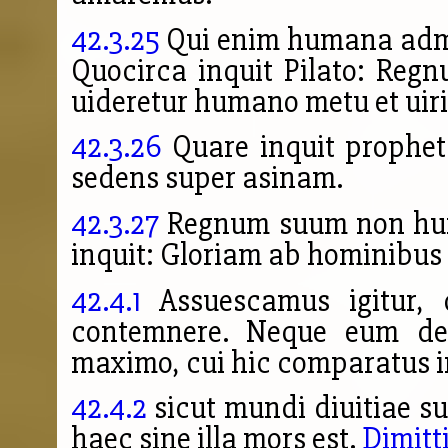
42.3.25
Qui enim humana admira
Quocirca inquit Pilato: Re
uideretur humano metu et ui
42.3.26
Quare inquit prophet
sedens super asinam.
42.3.27
Regnum suum non huius
inquit: Gloriam ab hominibus 
42.4.1
Assuescamus igitur, d
contemnere. Neque eum de
maximo, cui hic comparatus i
42.4.2
sicut mundi diuitiae sup
haec sine illa mors est.
Dimitt