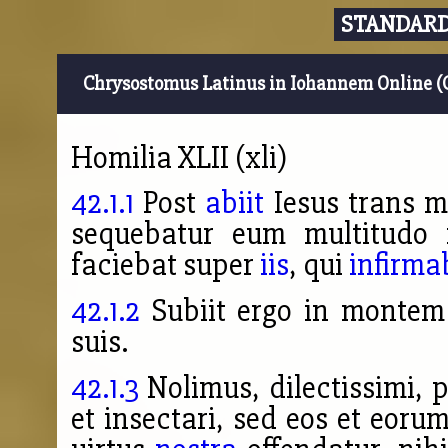
STANDARD
Chrysostomus Latinus in Iohannem Online (
Homilia XLII (xli)
42.1.1
Post
abiit
Iesus trans ma
sequebatur eum multitudo
faciebat super
iis
, qui
infirma
42.1.2
Subiit ergo in montem 
suis.
42.1.3
Nolimus, dilectissimi, 
et insectari, sed eos et eor