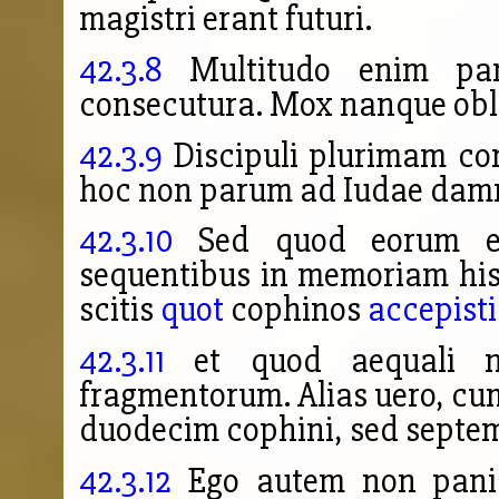
magistri erant futuri.
42.3.8
Multitudo enim pa
consecutura. Mox nanque oblit
42.3.9
Discipuli plurimam con
hoc non parum ad Iudae damn
42.3.10
Sed quod eorum er
sequentibus in memoriam his
scitis
quot
cophinos
accepisti
42.3.11
et quod aequali n
fragmentorum. Alias uero, c
duodecim cophini, sed septe
42.3.12
Ego autem non pani