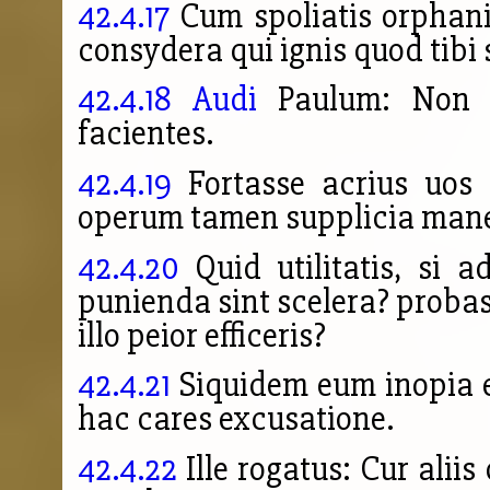
42.4.17
Cum spoliatis orphani
consydera qui ignis
quod tibi
42.4.18
Audi
Paulum: No
facientes.
42.4.19
Fortasse acrius uos 
operum tamen supplicia man
42.4.20
Quid utilitatis, si 
punienda sint scelera? proba
illo peior efficeris?
42.4.21
Siquidem eum inopia ex
hac cares excusatione.
42.4.22
Ille rogatus: Cur aliis