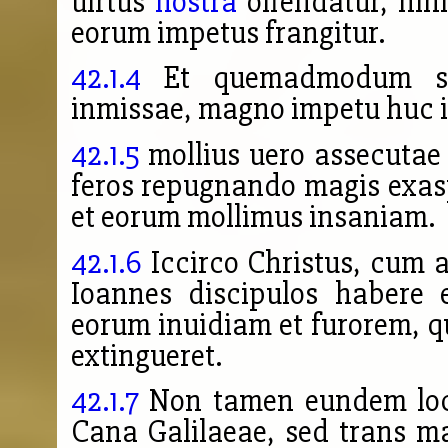
uirtus
nostra
offendatur, nih
eorum impetus frangitur.
42.1.4
Et quemadmodum sag
inmissae, magno impetu huc i
42.1.5
mollius uero assecutae 
feros repugnando magis exas
et eorum mollimus insaniam.
42.1.6
Iccirco Christus, cum 
Ioannes discipulos habere e
eorum inuidiam et furorem, qu
extingueret.
42.1.7
Non tamen eundem locu
Cana Galilaeae, sed trans m