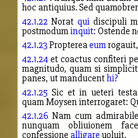
hoc antiquius. Sed quamobrem
42.1.22
Norat
qui
discipuli m
postmodum
inquit
: Ostende n
42.1.23
Propterea
eum
rogauit
42.1.24
et coactus confiteri pe
magnitudo, quam si simplicit
panes, ut manducent
hi?
42.1.25
Sic et in ueteri test
quam Moysen interrogaret: Qu
42.1.26
Nam cum admirabile 
nunquam obliuionem fac
confessione
alligare
uoluit,