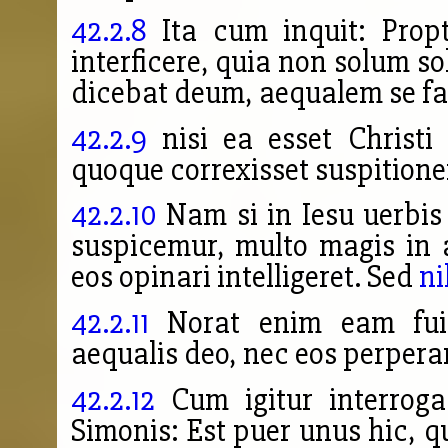
42.2.8
Ita cum inquit: Prop
interficere, quia non solum 
dicebat deum, aequalem se fa
42.2.9
nisi ea esset Christi
quoque correxisset suspition
42.2.10
Nam si in Iesu uerbis
suspicemur, multo magis in 
eos opinari intelligeret. Sed
ni
42.2.11
Norat enim
eam fui
aequalis deo, nec eos perpera
42.2.12
Cum igitur interrogas
Simonis: Est puer unus hic, 