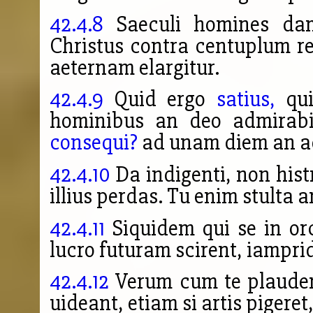
42.4.8
Saeculi homines dam
Christus contra centuplum r
aeternam elargitur.
42.4.9
Quid ergo
satius,
qui
hominibus an deo admirab
consequi?
ad unam diem an a
42.4.10
Da indigenti, non hist
illius perdas. Tu enim stulta 
42.4.11
Siquidem qui se in or
lucro futuram scirent, iampri
42.4.12
Verum cum te plauden
uideant, etiam si artis pigeret