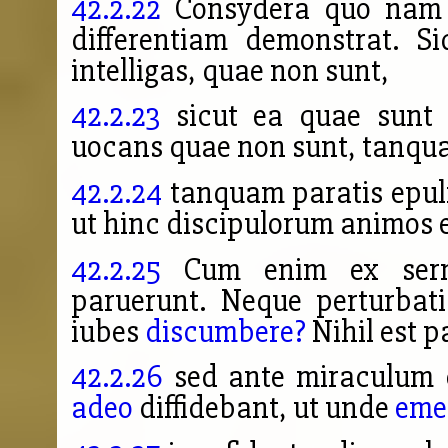
42.2.22
Consydera quo nam p
differentiam demonstrat. S
intelligas, quae non sunt,
42.2.23
sicut ea quae sunt e
uocans quae non sunt, tanqu
42.2.24
tanquam paratis epuli
ut hinc discipulorum animos e
42.2.25
Cum enim ex sermon
paruerunt. Neque perturbat
iubes
discumbere?
Nihil est 
42.2.26
sed ante miraculum c
adeo
diffidebant, ut unde
eme