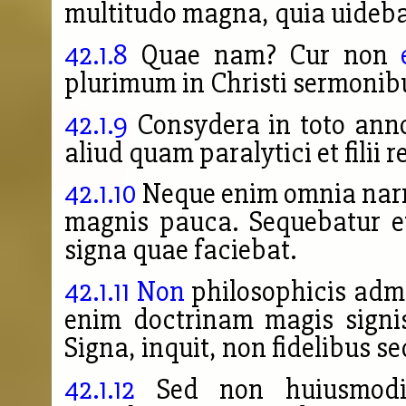
multitudo magna, quia uideba
42.1.8
Quae nam? Cur non
plurimum in Christi sermonibu
42.1.9
Consydera in toto anno
aliud quam paralytici et filii 
42.1.10
Neque enim omnia narrau
magnis pauca. Sequebatur e
signa quae faciebat.
42.1.11
Non
philosophicis admo
enim doctrinam magis signi
Signa, inquit, non fidelibus s
42.1.12
Sed non huiusmodi