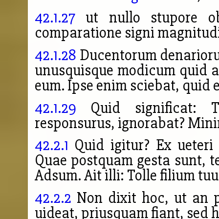
42.1.27
ut nullo stupore obl
comparatione signi magnitudin
42.1.28
Ducentorum denariorum 
unusquisque modicum quid a
eum. Ipse enim sciebat, quid
42.1.29
Quid significat:
responsurus, ignorabat? Min
42.2.1
Quid igitur? Ex ueter
Quae postquam gesta sunt, te
Adsum. Ait illi: Tolle filium 
42.2.2
Non dixit hoc, ut an p
uideat, priusquam fiant, sed 