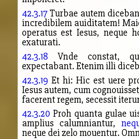
42.3.17
Turbae autem dicebant:
incredibilem auiditatem! Mai
operatus est Iesus, neque 
exaturati.
42.3.18
Vnde constat, qu
expectabant. Etenim illi dice
42.3.19
Et hi: Hic est uere p
Iesus autem, cum cognouisset 
facerent regem, secessit iter
42.3.20
Proh quanta gulae ui
amplius calumniantur,
neq
neque dei zelo mouentur. Omn