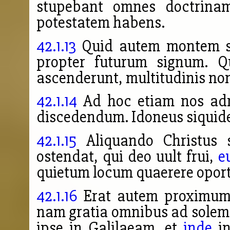
stupebant omnes doctrina
potestatem
habens.
42.1.13
Quid autem montem su
propter futurum signum. Q
ascenderunt, multitudinis non
42.1.14
Ad hoc etiam nos adm
discedendum. Idoneus siquide
42.1.15
Aliquando Christus s
ostendat, qui deo uult frui,
e
quietum locum quaerere oport
42.1.16
Erat autem proximum 
nam gratia omnibus ad sole
ipse in Galilaeam, et
inde
in