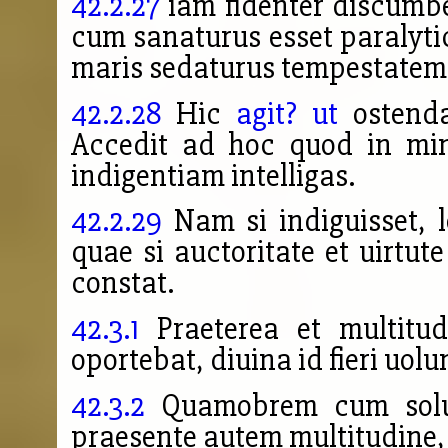
42.2.27
iam fidenter discumb
cum sanaturus esset paralyt
maris sedaturus tempestatem
42.2.28
Hic
agit? ut
ostenda
Accedit ad hoc quod in min
indigentiam intelligas.
42.2.29
Nam si indiguisset, l
quae si auctoritate et uirtut
constat.
42.3.1
Praeterea et multitu
oportebat, diuina id fieri uolu
42.3.2
Quamobrem cum solus 
praesente autem multitudine,