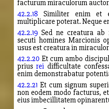
facturum miraculorum auctore
42.2.18
Similiter enim et 
multiplicare poterat. Neque e
42.2.19
Sed ne creatura ab 
secuti homines Marcionis op
usus est creatura in miracul
42.2.20
Et cum ambo discipuli 
prius
rei
difficultate confes
enim demonstrabatur potenti
42.2.21
Et cum signum superio
non eodem modo facturus, et
eius imbecillitatem opinarent