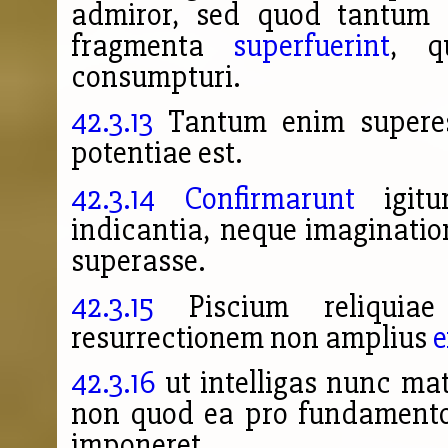
admiror, sed quod tantum 
fragmenta
superfuerint
, q
consumpturi.
42.3.13
Tantum enim superesse
potentiae est.
42.3.14
Confirmarunt
igitu
indicantia, neque imaginatio
superasse.
42.3.15
Piscium reliqui
resurrectionem non amplius
e
42.3.16
ut intelligas nunc ma
non quod ea pro fundamento i
imponeret.