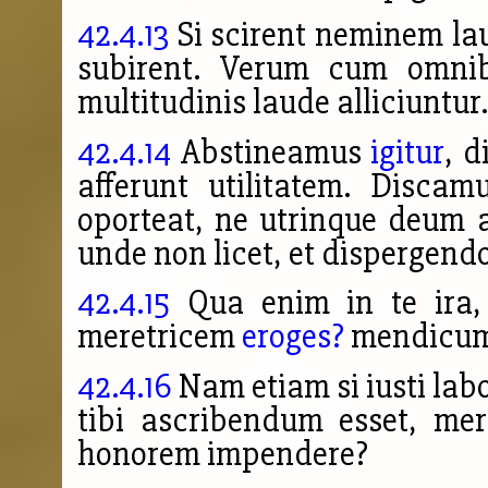
42.4.13
Si scirent neminem lau
subirent. Verum cum omnibu
multitudinis laude alliciuntur.
42.4.14
Abstineamus
igitur
, d
afferunt utilitatem.
Discamu
oporteat, ne utrinque deum
unde non licet, et dispergendo
42.4.15
Qua enim in te ira, 
meretricem
eroges?
mendicu
42.4.16
Nam etiam si iusti lab
tibi ascribendum esset, me
honorem impendere?