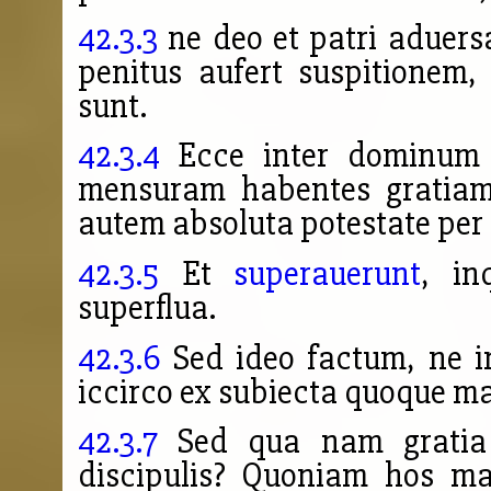
42.3.3
ne deo et patri aduers
penitus aufert suspitionem,
sunt.
42.3.4
Ecce inter dominum e
mensuram habentes gratiam
autem absoluta potestate per
42.3.5
Et
superauerunt
, in
superflua.
42.3.6
Sed ideo factum, ne i
iccirco ex subiecta quoque ma
42.3.7
Sed qua nam gratia n
discipulis? Quoniam hos mag