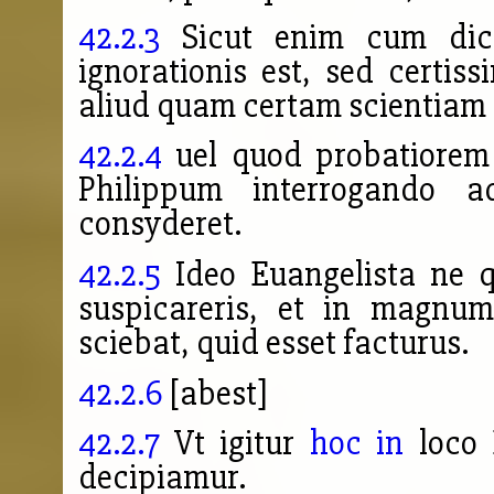
42.2.3
Sicut enim cum dici
ignorationis est, sed certis
aliud quam certam scientiam s
42.2.4
uel quod
probatiorem
Philippum interrogando a
consyderet.
42.2.5
Ideo Euangelista ne q
suspicareris, et in magnum 
sciebat, quid esset facturus.
42.2.6
[abest]
42.2.7
Vt igitur
hoc
in
loco 
decipiamur.