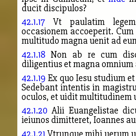
ducit discipulos?
42.1.17
Vt paulatim legem 
occasionem accoeperit. Cum
multitudo magna uenit ad eu
42.1.18
Non ab re cum discip
diligentius et magna omnium a
42.1.19
Ex quo Iesu studium et
Sedebant intentis in magistr
oculos, et uidit multitudinem
42.1.20
Alii Euangelistae dic
ieiunos dimitteret, Ioannes a
42.1.21
Vtrunque mihi uerum uid