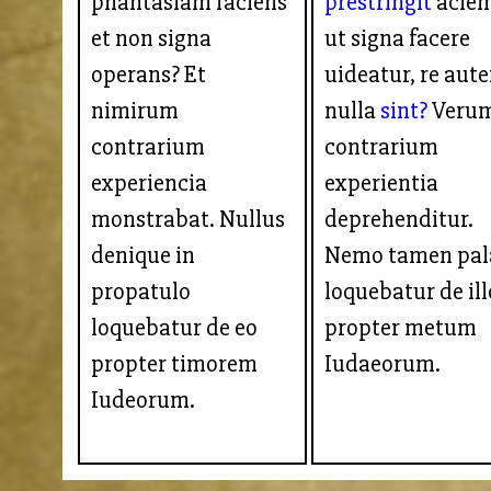
phantasiam faciens
prestringit
aciem
et non signa
ut signa facere
operans? Et
uideatur, re aut
nimirum
nulla
sint?
Veru
contrarium
contrarium
experiencia
experientia
monstrabat. Nullus
deprehenditur.
denique in
Nemo tamen pa
propatulo
loquebatur de ill
loquebatur de eo
propter metum
propter timorem
Iudaeorum.
Iudeorum.