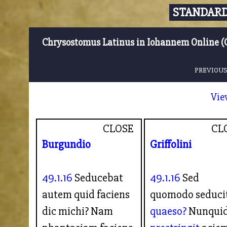
STANDARD
Chrysostomus Latinus in Iohannem Online (
PREVIOUS
Vie
CLOSE
CL
Burgundio
Griffolini
49.1.16
Seducebat
49.1.16
Sed
autem quid faciens
quomodo seduci
dic michi? Nam
quaeso?
Nunqui