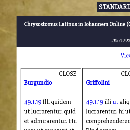
STANDARD
Chrysostomus Latinus in Iohannem Online (
PREVIOUS
Vie
CLOSE
CL
Burgundio
Griffolini
49.1.19
Illi quidem
49.1.19
illi
ut
aliq
ut lucrarentur, quid
lucrarentur, hi u
et admirarentur. Hii
comprehenderen