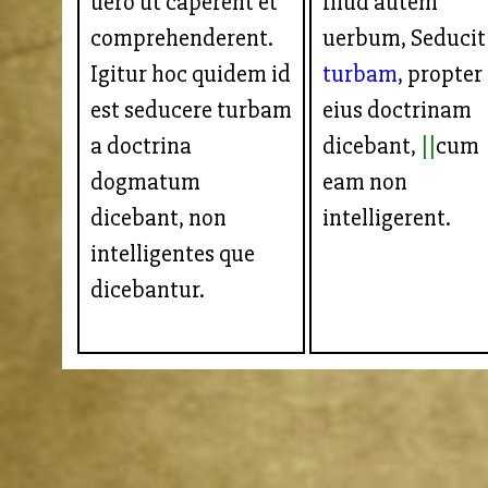
uero ut caperent et
Illud autem
comprehenderent.
uerbum, Seducit
Igitur hoc quidem id
turbam
, propter
est seducere turbam
eius doctrinam
a doctrina
dicebant,
cum
dogmatum
eam non
dicebant, non
intelligerent.
intelligentes que
dicebantur.