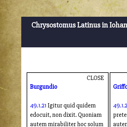
Chrysostomus Latinus in Ioha
CLOSE
Burgundio
Griff
49.1.21
Igitur quid quidem
49.1.
edocuit, non dixit. Quoniam
prete
autem mirabiliter hoc solum
autem