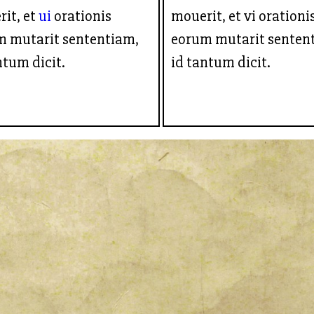
it, et
ui
orationis
mouerit, et vi orationi
m mutarit sententiam,
eorum mutarit senten
ntum dicit.
id tantum dicit.