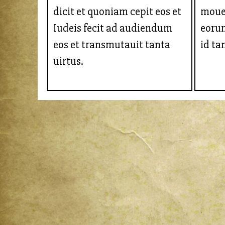
dicit et quoniam cepit eos et
mouer
Iudeis fecit ad audiendum
eoru
eos et transmutauit tanta
id ta
uirtus.