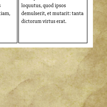
s
loquutus, quod ipsos
tiam,
demulserit, et mutarit: tanta
dictorum virtus erat.