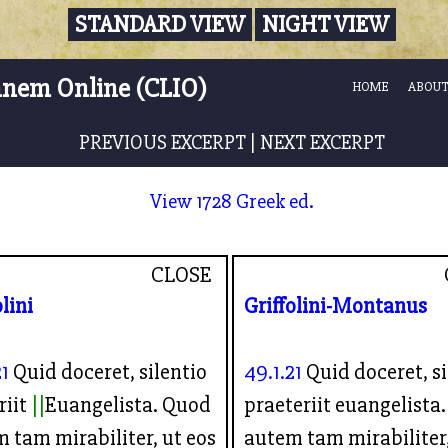
STANDARD VIEW
NIGHT VIEW
nnem Online (CLIO)
HOME
ABOUT
PREVIOUS EXCERPT
|
NEXT EXCERPT
View 1728 Greek ed.
CLOSE
olini
Griffolini-Montanus
21
Quid doceret, silentio
49.1.21
Quid doceret, si
riit
Euangelista. Quod
praeteriit euangelista
 tam mirabiliter, ut eos
autem tam mirabiliter,