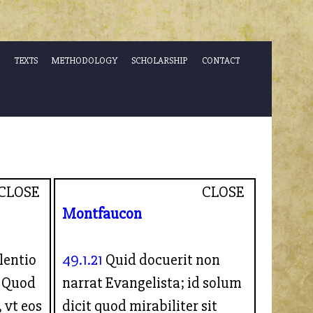
TEXTS
METHODOLOGY
SCHOLARSHIP
CONTACT
CLOSE
CLOSE
Montfaucon
lentio
49.1.21
Quid docuerit non
. Quod
narrat Evangelista; id solum
 vt eos
dicit quod mirabiliter sit