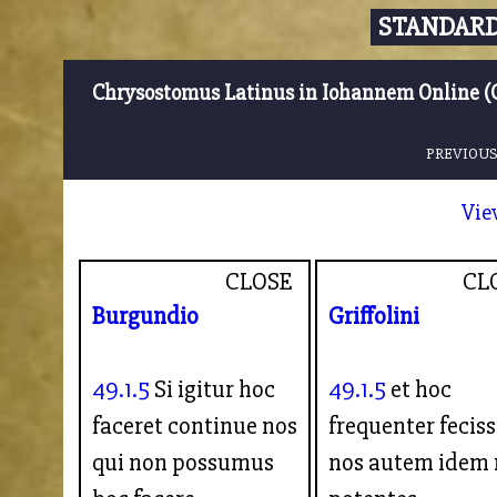
STANDARD
Chrysostomus Latinus in Iohannem Online (
PREVIOUS
Vie
CLOSE
CL
Burgundio
Griffolini
49.1.5
Si igitur hoc
49.1.5
et hoc
faceret continue nos
frequenter feciss
qui non possumus
nos autem idem