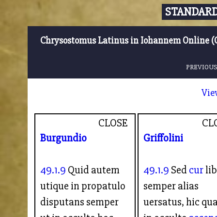
STANDARD
Chrysostomus Latinus in Iohannem Online (
PREVIOUS
Vie
CLOSE
CL
Burgundio
Griffolini
49.1.9
Quid autem
49.1.9
Sed
cur
li
utique in propatulo
semper alias
disputans semper
uersatus, hic qua