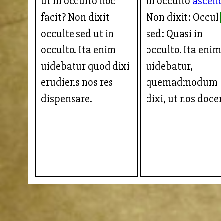
ut in occulto hoc
in occulto
ascend
facit? Non dixit
Non dixit: Occul
occulte sed ut in
sed: Quasi in
occulto. Ita enim
occulto. Ita eni
uidebatur quod dixi
uidebatur,
erudiens nos res
quemadmodum
dispensare.
dixi, ut nos doce