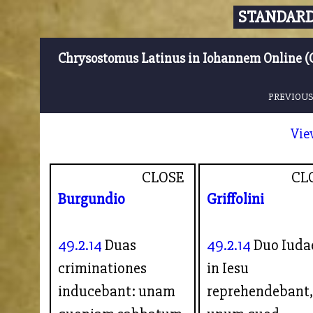
STANDARD
Chrysostomus Latinus in Iohannem Online (
PREVIOUS
Vie
CLOSE
CL
Burgundio
Griffolini
49.2.14
Duas
49.2.14
Duo Iuda
criminationes
in Iesu
inducebant: unam
reprehendebant