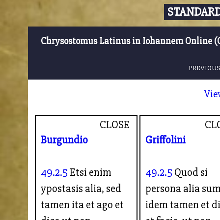
STANDARD
Chrysostomus Latinus in Iohannem Online (
PREVIOUS
Vie
CLOSE
CL
Burgundio
Griffolini
49.2.5
Etsi enim
49.2.5
Quod si
ypostasis alia, sed
persona alia sum
tamen ita et ago et
idem tamen et d