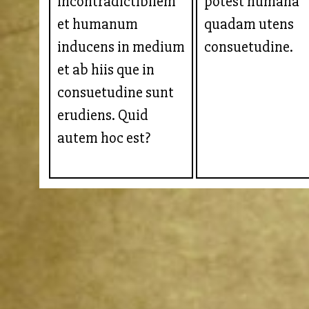
incontradictibilem
potest humana
et humanum
quadam utens
inducens in medium
consuetudine.
et ab hiis que in
consuetudine sunt
erudiens. Quid
autem hoc est?