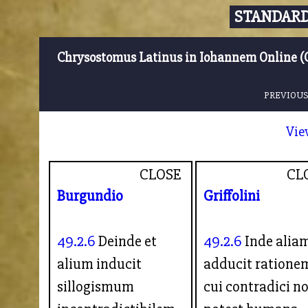
STANDARD
Chrysostomus Latinus in Iohannem Online (
PREVIOUS
Vie
CLOSE
CL
Burgundio
Griffolini
49.2.6
Deinde et
49.2.6
Inde alia
alium inducit
adducit ratione
sillogismum
cui contradici n