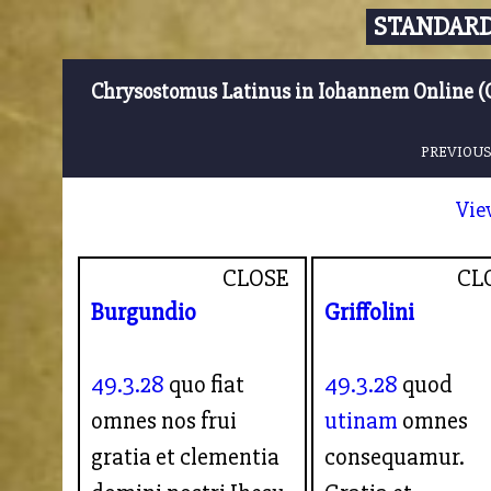
STANDARD
Chrysostomus Latinus in Iohannem Online (
PREVIOUS
Vie
CLOSE
CL
Burgundio
Griffolini
49.3.28
quo fiat
49.3.28
quod
omnes nos frui
utinam
omnes
gratia et clementia
consequamur.