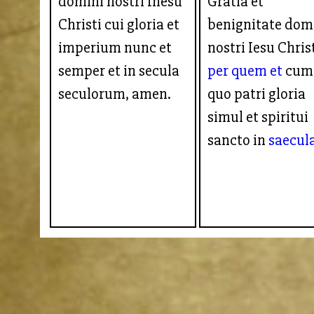
domini nostri Ihesu
Gratia et
Christi cui gloria et
benignitate dom
imperium nunc et
nostri Iesu Christ
semper et in secula
per quem et
cum
seculorum, amen.
quo patri gloria
simul et spiritui
sancto in
saecul