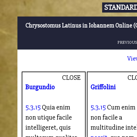
STANDARD
Chrysostomus Latinus in Iohannem Online (
PREVIOUS
Vie
CLOSE
CL
Burgundio
Griffolini
5.3.15
Quia enim
5.3.15
Cum enim
non utique facile
non facile a
intelligeret, quis
multitudine intel