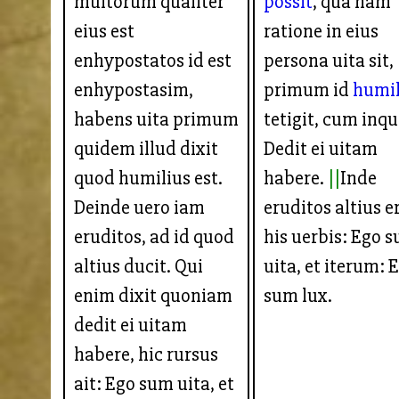
multorum qualiter
possit
, qua nam
eius est
ratione in eius
enhypostatos id est
persona uita sit,
enhypostasim,
primum id
humil
habens uita primum
tetigit, cum inqu
quidem illud dixit
Dedit ei uitam
quod humilius est.
habere.
Inde
Deinde uero iam
eruditos altius er
eruditos, ad id quod
his uerbis: Ego 
altius ducit. Qui
uita, et iterum: 
enim dixit quoniam
sum lux.
dedit ei uitam
habere, hic rursus
ait: Ego sum uita, et