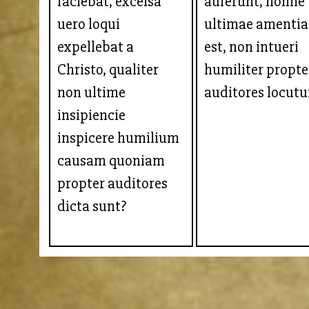
faciebat, excelsa
auferunt, nonne
uero loqui
ultimae amentia
expellebat a
est, non intueri
Christo, qualiter
humiliter propte
non ultime
auditores locut
insipiencie
inspicere humilium
causam quoniam
propter auditores
dicta sunt?