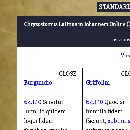
STANDARD
Chrysostomus Latinus in Iohannem Online (
PREVIOUS
Vie
CLOSE
CL
Burgundio
Griffolini
64.1.10
Si igitur
64.1.10
Quod si
humilia quidem
humilia fidem
loqui fidem
faciunt,
sublimi