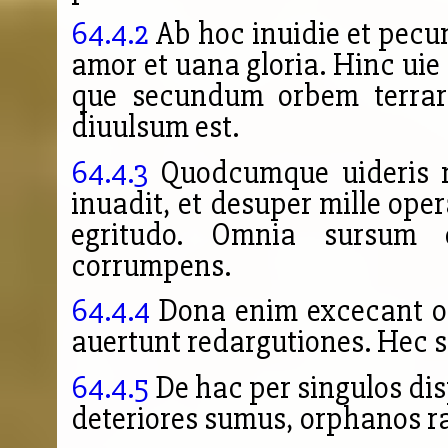
64.4.2
Ab hoc inuidie et pecu
amor et uana gloria. Hinc uie
que secundum orbem terr
diuulsum est.
64.4.3
Quodcumque uideris m
inuadit, et desuper mille ope
egritudo. Omnia sursum 
corrumpens.
64.4.4
Dona enim excecant oc
auertunt redargutiones. Hec su
64.4.5
De hac per singulos dispu
deteriores sumus, orphanos r