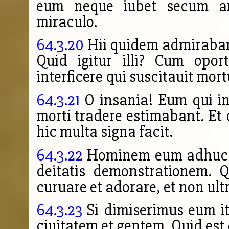
eum neque iubet secum am
miraculo.
64.3.20
Hii quidem admirabant
Quid igitur illi? Cum opor
interficere qui suscitauit mor
64.3.21
O insania! Eum qui in
morti tradere estimabant. E
hic multa signa facit.
64.3.22
Hominem eum adhuc u
deitatis demonstrationem. 
curuare et adorare, et non u
64.3.23
Si dimiserimus eum i
ciuitatem et gentem. Quid est