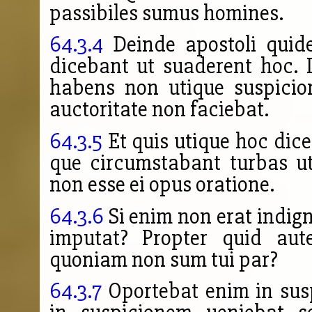
passibiles sumus homines.
64.3.4
Deinde apostoli quid
dicebant ut suaderent hoc. 
habens non utique suspicio
auctoritate non faciebat.
64.3.5
Et quis utique hoc dice
que circumstabant turbas u
non esse ei opus oratione.
64.3.6
Si enim non erat indign
imputat? Propter quid au
quoniam non sum tui par?
64.3.7
Oportebat enim in sus