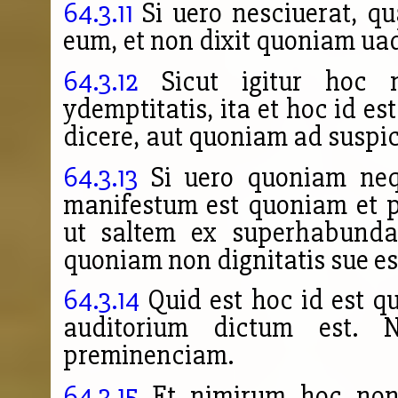
64.3.11
Si uero nesciuerat, qu
eum, et non dixit quoniam ua
64.3.12
Sicut igitur hoc n
ydemptitatis, ita et hoc id e
dicere, aut quoniam ad suspi
64.3.13
Si uero quoniam nequ
manifestum est quoniam et 
ut saltem ex superhabundan
quoniam non dignitatis sue es
64.3.14
Quid est hoc id est q
auditorium dictum est. 
preminenciam.
64.3.15
Et nimirum hoc non 