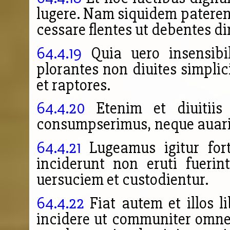
lugere. Nam siquidem paterentu
cessare flentes ut debentes dir
64.4.19
Quia uero insensibi
plorantes non diuites simpli
et raptores.
64.4.20
Etenim et diuitiis
consumpserimus, neque auaric
64.4.21
Lugeamus igitur fort
inciderunt non eruti fuerin
uersuciem et custodientur.
64.4.22
Fiat autem et illos l
incidere ut communiter omn