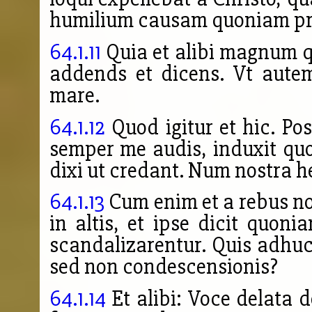
humilium causam quoniam pro
64.1.11
Quia et alibi magnum q
addends et dicens. Vt autem
mare.
64.1.12
Quod igitur et hic. P
semper me audis, induxit qu
dixi ut credant. Num nostra
64.1.13
Cum enim et a rebus n
in altis, et ipse dicit quon
scandalizarentur. Quis adhuc 
sed non condescensionis?
64.1.14
Et alibi: Voce delata 