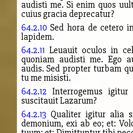
audisti me. Si enim quos uult 
cuius gracia deprecatur?
64.2.10
Sed hora de cetero in
lapidem.
64.2.11
Leuauit oculos in cel
quoniam audisti me. Ego 
audis. Sed propter turbam qu
tu me misisti.
64.2.12
Interrogemus igitur 
suscitauit Lazarum?
64.2.13
Qualiter igitur alia s
demonium, exi ab eo; et: Vol
tuum; et: Dimittuntur tibi pec