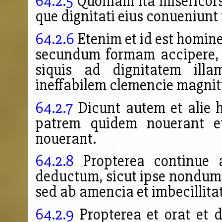
64.2.5
Quoniam ita misericors
que dignitati eius conueniunt
64.2.6
Etenim et id est homine
secundum formam accipere, 
siquis ad dignitatem illa
ineffabilem clemencie magnit
64.2.7
Dicunt autem et alie 
patrem quidem nouerant e
nouerant.
64.2.8
Propterea continue a
deductum, sicut ipse nondum e
sed ab amencia et imbecillita
64.2.9
Propterea et orat et d