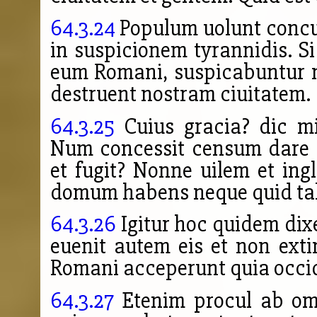
64.3.24
Populum uolunt concut
in suspicionem tyrannidis. S
eum Romani, suspicabuntur n
destruent nostram ciuitatem.
64.3.25
Cuius gracia? dic mi
Num concessit censum dare C
et fugit? Nonne uilem et in
domum habens neque quid ta
64.3.26
Igitur hoc quidem dix
euenit autem eis et non exti
Romani acceperunt quia occi
64.3.27
Etenim procul ab omn