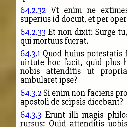
64.2.32
Vt enim ne extimes
superius id docuit, et per oper
64.2.33
Et non dixit: Surge tu,
qui mortuus fuerat.
64.3.1
Quod huius potestatis 
uirtute hoc facit, quid plus
nobis attenditis ut propri
ambularet ipse?
64.3.2
Si enim non faciens pro
apostoli de seipsis dicebant?
64.3.3
Erunt illi magis philo
rursus: Quid attenditis
uobis