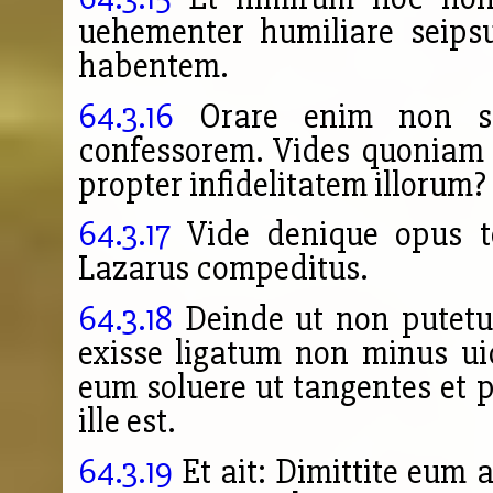
uehementer humiliare seips
habentem.
64.3.16
Orare enim non s
confessorem. Vides quoniam 
propter infidelitatem illorum?
64.3.17
Vide denique opus tes
Lazarus compeditus.
64.3.18
Deinde ut non putetu
exisse ligatum non minus ui
eum soluere ut tangentes et 
ille est.
64.3.19
Et ait: Dimittite eum 