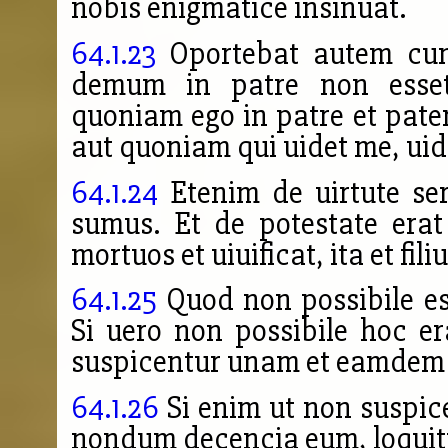
nobis enigmatice insinuat.
64.1.23
Oportebat autem cum
demum in patre non esset,
quoniam ego in patre et pate
aut quoniam qui uidet me, ui
64.1.24
Etenim de uirtute ser
sumus. Et de potestate erat 
mortuos et uiuificat, ita et fili
64.1.25
Quod non possibile es
Si uero non possibile hoc e
suspicentur unam et eamdem 
64.1.26
Si enim ut non suspic
nondum decencia eum, loquitu