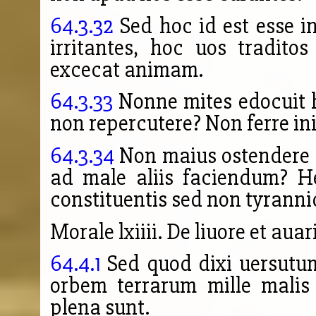
64.3.32
Sed hoc id est esse i
irritantes, hoc uos traditos
excecat animam.
64.3.33
Nonne mites edocuit 
non repercutere? Non ferre in
64.3.34
Non maius ostendere
ad male aliis faciendum? H
constituentis sed non tyrann
Morale lxiiii. De liuore et auar
64.4.1
Sed quod dixi uersutum
orbem terrarum mille malis 
plena sunt.