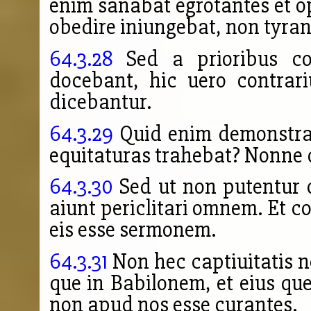
enim sanabat egrotantes et o
obedire iniungebat, non tyra
64.3.28
Sed a prioribus con
docebant, hic uero contrar
dicebantur.
64.3.29
Quid enim demonstrab
equitaturas trahebat? Nonne 
64.3.30
Sed ut non putentur 
aiunt periclitari omnem. Et co
eis esse sermonem.
64.3.31
Non hec captiuitatis no
que in Babilonem, et eius qu
non apud nos esse curantes.