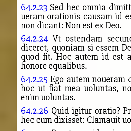
64.2.23
Sed hec omnia dimitte
ueram orationis causam id e
non dicant: Non est ex Deo.
64.2.24
Vt ostendam secu
diceret, quoniam si essem De
quod fit. Hoc autem id est au
honore equalibus.
64.2.25
Ego autem noueram q
hoc ut fiat mea uoluntas, n
enim uoluntas.
64.2.26
Quid igitur
oratio? P
hec cum dixisset: Clamauit u