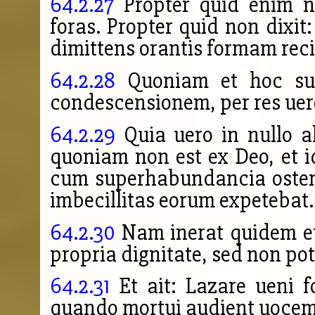
64.2.27
Propter quid enim no
foras. Propter quid non dixi
dimittens orantis formam reci
64.2.28
Quoniam et hoc sue
condescensionem, per res uer
64.2.29
Quia uero in nullo a
quoniam non est ex Deo, et i
cum superhabundancia oste
imbecillitas eorum expetebat.
64.2.30
Nam inerat quidem et
propria dignitate, sed non po
64.2.31
Et ait: Lazare ueni f
quando mortui audient uocem fi