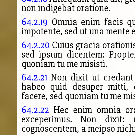
non indigebat oratione.
64.2.19
Omnia enim facis que
impotente, sed ut una mente exi
64.2.20
Cuius gracia oration
sed ipsum dicentem: Propte
quoniam tu me misisti.
64.2.21
Non dixit ut credan
habeo quid desuper mitti,
facere, sed quoniam tu me mis
64.2.22
Hec enim omnia orat
exceperimus. Non dixit: 
cognoscentem, a meipso nichi