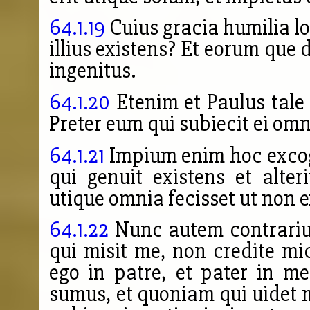
64.1.19
Cuius gracia humilia lo
illius existens? Et eorum que 
ingenitus.
64.1.20
Etenim et Paulus tale 
Preter eum qui subiecit ei omn
64.1.21
Impium enim hoc excogi
qui genuit existens et alte
utique omnia fecisset ut non 
64.1.22
Nunc autem contrarium
qui misit me, non credite mi
ego in patre, et pater in m
sumus, et quoniam qui uidet 