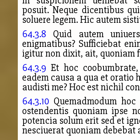
in suspicionem ueniebat s
posuit. Neque dicentibus qui
soluere legem. Hic autem sist
64.3.8
Quid autem uniuersal
enigmatibus?
Sufficiebat en
igitur non dixit, ait, quonia
64.3.9
Et hoc coobumbrate, e
eadem causa a qua et oratio 
audisti me? Hoc est nichil con
64.3.10
Quemadmodum hoc id
ostendentis quoniam ipse no
potencia solum erit sed et i
nesciuerat quoniam debebat 