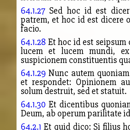
64.1.27
Sed hoc id est dicer
patrem, et hoc id est dicere o
facio.
64.1.28
Et hoc id est seipsum 
lucem et lucem mundi, exc
suspicionem constituentis qua
64.1.29
Nunc autem quoniam q
et respondet: Opinionem au
solum destruit, sed et statuit.
64.1.30
Et dicentibus quonia
Deum, ab operum parilitate id 
64.2.1
Et quid dico: Si filius