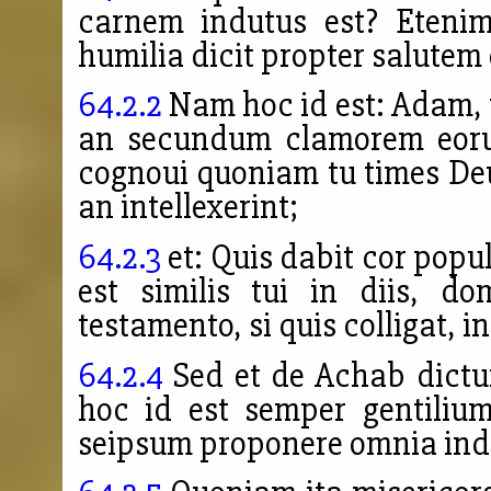
carnem indutus est? Etenim
humilia dicit propter salutem
64.2.2
Nam hoc id est: Adam, u
an secundum clamorem eorum
cognoui quoniam tu times Deum;
an intellexerint;
64.2.3
et: Quis dabit cor populi
est similis tui in diis, do
testamento, si quis colligat, i
64.2.4
Sed et de Achab dictu
hoc id est semper gentili
seipsum proponere omnia indig