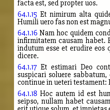
facta est, sed propter uos.
64.1.15
Et nimirum alta quide
Humili uero fas non est mag
64.1.16
Nam hoc quidem condes
infirmitatem causam habet. 
indutum esse et erudire eos 
dicere.
64.1.17
Et estimari Deo cont
suspicari soluere sabbatum, 
continue in ueteri testament:
64.1.18
Hoc autem id est humi
seipso, nullam habet causam
erit utique solum, et impietas 