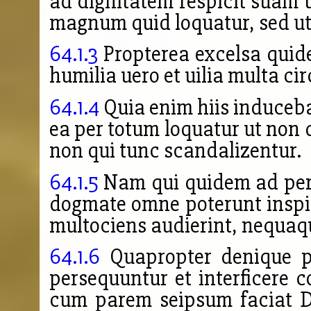
ad dignitatem respicit suam 
magnum quid loquatur, sed ut 
64.1.3
Propterea excelsa quid
humilia uero et uilia multa c
64.1.4
Quia enim hiis induceba
ea per totum loquatur ut non q
non qui tunc scandalizentur.
64.1.5
Nam qui quidem ad per
dogmate omne poterunt inspic
multociens audierint,
nequaqu
64.1.6
Quapropter denique po
persequuntur et interficere
cum parem seipsum faciat D