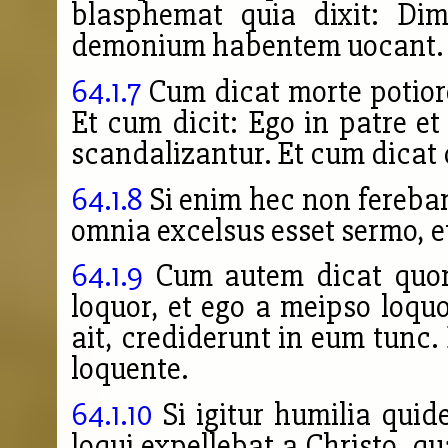
blasphemat quia dixit: Dim
demonium habentem uocant.
64.1.7
Cum dicat morte potior
Et cum dicit: Ego in patre et
scandalizantur. Et cum dicat 
64.1.8
Si enim hec non fereban
omnia excelsus esset sermo, et
64.1.9
Cum autem dicat quoni
loquor, et ego a meipso loquo
ait, crediderunt in eum tunc.
loquente.
64.1.10
Si igitur humilia quid
loqui expellebat a Christo, qu