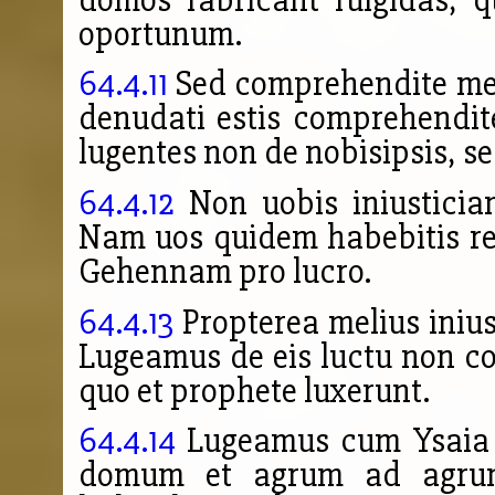
oportunum.
64.4.11
Sed comprehendite me e
denudati estis comprehendi
lugentes non de nobisipsis, se
64.4.12
Non uobis iniusticiam
Nam uos quidem habebitis reg
Gehennam pro lucro.
64.4.13
Propterea melius inius
Lugeamus de eis luctu non co
quo et prophete luxerunt.
64.4.14
Lugeamus cum Ysaia 
domum et agrum ad agrum