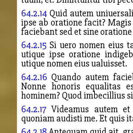
64.2.14
Quid autem uniuersali
ipse ab oratione facit? Magis
faciebant sed et sine oration
64.2.15
Si uero nomen eius ta
utique ipse oratione indige
utique nomen eius ualuisset.
64.2.16
Quando autem facieb
Nonne honoris equalitas es
hominem? Quod imbecillius si
64.2.17
Videamus autem et qu
quoniam audisti me. Et quis 
64.2.18
Antequam quid ait, gra