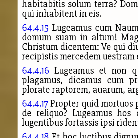
habitabitis solum terra? Do
qui inhabitent in eis.
64.4.15
Lugeamus cum Naum e
domum suam in altum! Magi
Christum dicentem: Ve qui diu
recipistis mercedem uestram 
64.4.16
Lugeamus et non qu
plagamus, dicamus cum p
plorate raptorem, auarum, ar
64.4.17
Propter quid mortuos p
de reliquo? Lugeamus hos q
lugentibus fortassis ipsi riden
64.4.18
Et hoc luctibus dignu