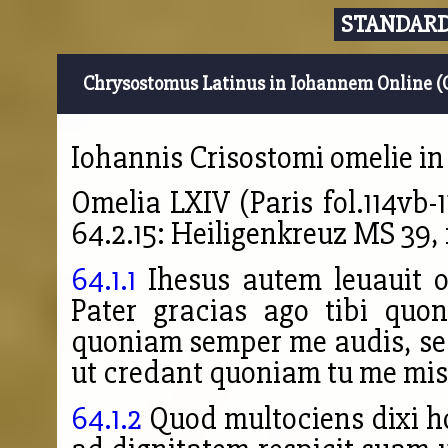
STANDARD
Chrysostomus Latinus in Iohannem Online (
Iohannis Crisostomi omelie i
Omelia LXIV (Paris fol.114vb-1
64.2.15: Heiligenkreuz MS 39, 
64.1.1
Ihesus autem leuauit o
Pater gracias ago tibi quo
quoniam semper me audis, sed
ut credant quoniam tu me misi
64.1.2
Quod multociens dixi h