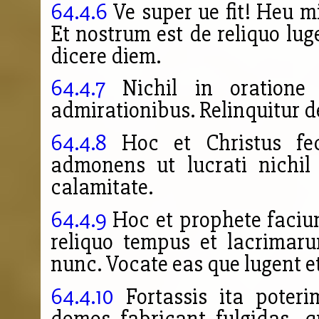
64.4.6
Ve super ue fit! Heu mi
Et nostrum est de reliquo lu
dicere diem.
64.4.7
Nichil in oratione p
admirationibus. Relinquitur de
64.4.8
Hoc et Christus fec
admonens ut lucrati nichil 
calamitate.
64.4.9
Hoc et prophete faciun
reliquo tempus et lacrimar
nunc. Vocate eas que lugent et
64.4.10
Fortassis ita poter
domos fabricant fulgidas, q