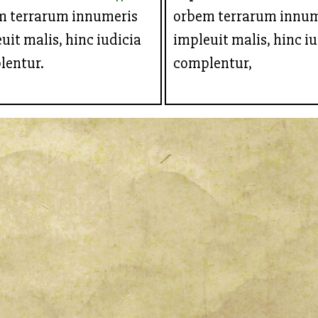
m terrarum innumeris
orbem terrarum innum
uit malis, hinc iudicia
impleuit malis, hinc iu
lentur.
complentur,