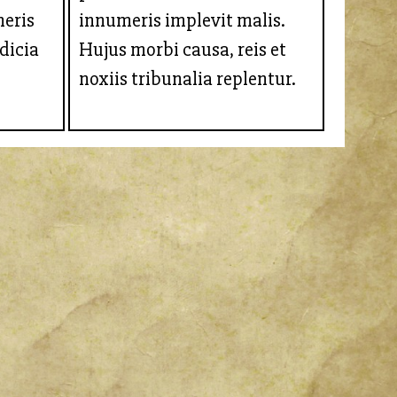
eris
innumeris implevit malis.
dicia
Hujus morbi causa, reis et
noxiis tribunalia replentur.