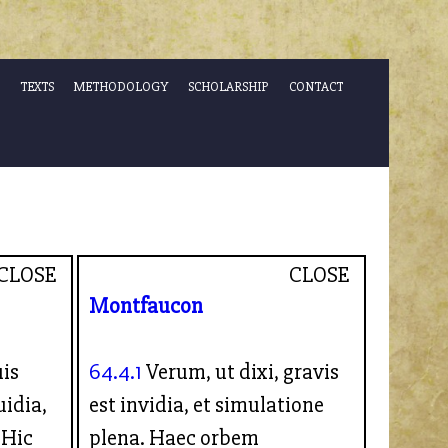
TEXTS
METHODOLOGY
SCHOLARSHIP
CONTACT
CLOSE
CLOSE
Montfaucon
uis
64.4.1
Verum, ut dixi, gravis
uidia,
est invidia, et simulatione
 Hic
plena. Haec orbem