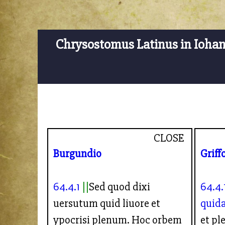
Chrysostomus Latinus in Ioha
CLOSE
Burgundio
Griff
64.4.1
Sed quod dixi
64.4.
uersutum quid liuore et
quid
ypocrisi plenum. Hoc orbem
et pl