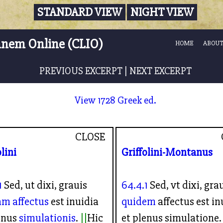
STANDARD VIEW
NIGHT VIEW
nnem Online (CLIO)
HOME
ABOUT
PREVIOUS EXCERPT
|
NEXT EXCERPT
View 1728 Greek ed.
CLOSE
olini
Griffolini-Montanus
1
Sed, ut dixi, grauis
64.4.1
Sed, vt dixi, gra
am
affectus
est inuidia
quidem
affectus est in
enus
simulationis
.
Hic
et plenus simulatione.