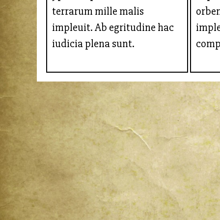
terrarum mille malis
orbe
impleuit. Ab egritudine hac
imple
iudicia plena sunt.
comp