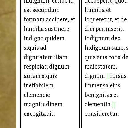
indignum, et hoc id
accoeperit, quod
est secundum
humilia et
formam accipere, et
loqueretur, et de
humilia sustinere
dici permiserit,
indigna quidem
indignum deo.
siquis ad
Indignum sane, s
dignitatem illam
quis eius consid
respiciat, dignum
maiestatem,
autem siquis
dignum
rursus 
ineffabilem
immensa eius
clemencie
benignitas et
magnitudinem
clementia
excogitabit.
consideretur.