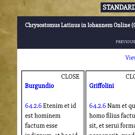
STANDARD
Chrysostomus Latinus in Iohannem Online (
PREVIOUS
Vie
CLOSE
CL
Burgundio
Griffolini
64.2.6
Etenim et id
64.2.6
Nam et q
est hominem
homo filius fact
factum esse
sit, et serui for