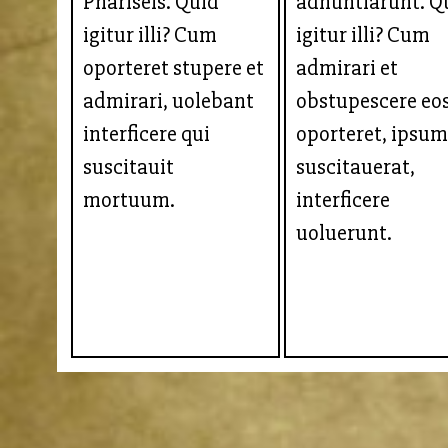
Phariseis. Quid
adnuntiarunt. Q
igitur illi? Cum
igitur illi? Cum
oporteret stupere et
admirari et
admirari, uolebant
obstupescere eo
interficere qui
oporteret, ipsum
suscitauit
suscitauerat,
mortuum.
interficere
uoluerunt.