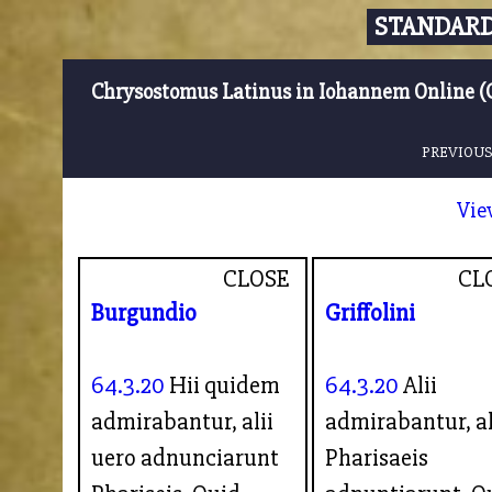
STANDARD
Chrysostomus Latinus in Iohannem Online (
PREVIOUS
Vie
CLOSE
CL
Burgundio
Griffolini
64.3.20
Hii quidem
64.3.20
Alii
admirabantur, alii
admirabantur, al
uero adnunciarunt
Pharisaeis