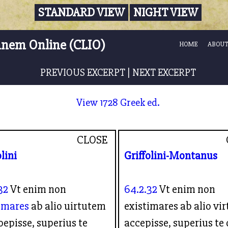
STANDARD VIEW
NIGHT VIEW
nnem Online (CLIO)
HOME
ABOUT
PREVIOUS EXCERPT
|
NEXT EXCERPT
View 1728 Greek ed.
CLOSE
olini
Griffolini-Montanus
32
Vt enim non
64.2.32
Vt enim non
imares
ab alio uirtutem
existimares ab alio vi
oepisse, superius te
accepisse, superius te 