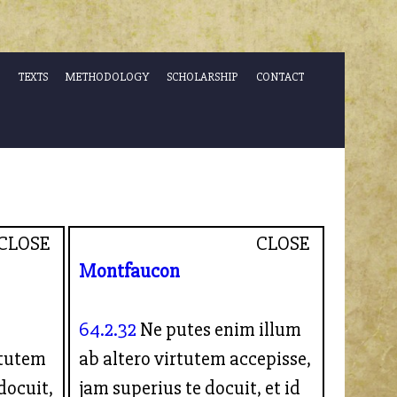
TEXTS
METHODOLOGY
SCHOLARSHIP
CONTACT
CLOSE
CLOSE
Montfaucon
64.2.32
Ne putes enim illum
rtutem
ab altero virtutem accepisse,
docuit,
jam superius te docuit, et id