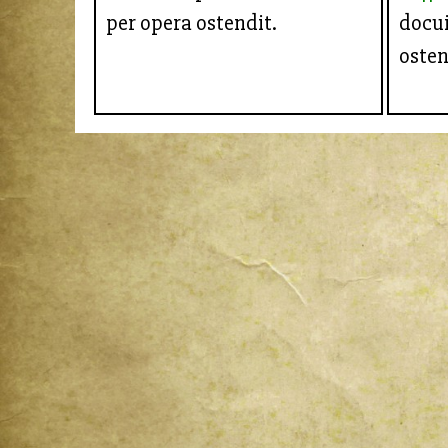
per opera ostendit.
docui
osten