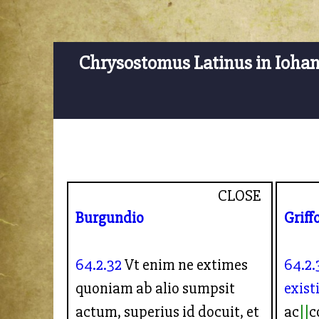
Chrysostomus Latinus in Ioha
CLOSE
Burgundio
Griff
64.2.32
Vt enim ne extimes
64.2.
quoniam ab alio sumpsit
exist
actum, superius id docuit, et
ac
c