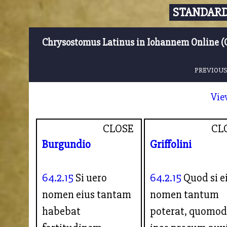
STANDARD
Chrysostomus Latinus in Iohannem Online (
PREVIOUS
Vie
CLOSE
CL
Burgundio
Griffolini
64.2.15
Si uero
64.2.15
Quod si e
nomen eius tantam
nomen tantum
habebat
poterat, quomo