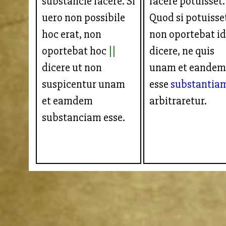
substancie facere. Si
facere potuisset.
uero non possibile
Quod si potuisse
hoc erat, non
non oportebat i
oportebat hoc
dicere, ne quis
dicere ut non
unam et eande
suspicentur unam
esse
substantia
et eamdem
arbitraretur.
substanciam esse.