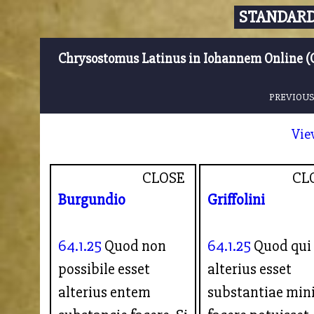
STANDARD
Chrysostomus Latinus in Iohannem Online (
PREVIOUS
Vie
CLOSE
CL
Burgundio
Griffolini
64.1.25
Quod non
64.1.25
Quod qui
possibile esset
alterius esset
alterius entem
substantiae mi