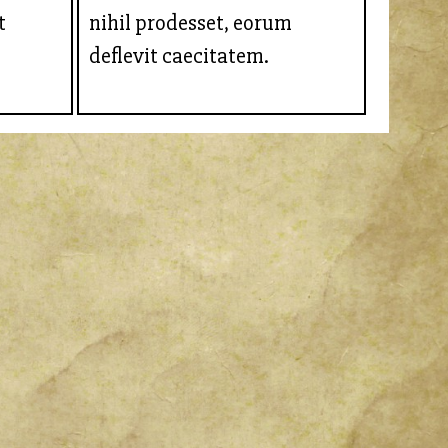
t
nihil prodesset, eorum
deflevit caecitatem.