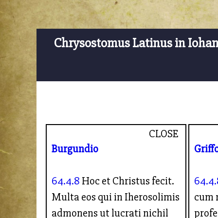
Chrysostomus Latinus in Ioha
CLOSE
Burgundio
Griff
64.4.8
Hoc et Christus fecit.
64.4.
Multa eos qui in Iherosolimis
cum 
admonens ut lucrati nichil
profe