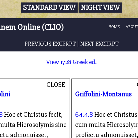
STANDARD VIEW
NIGHT VIEW
nnem Online (CLIO)
HOME
ABOUT
PREVIOUS EXCERPT
|
NEXT EXCERPT
View 1728 Greek ed.
CLOSE
olini
Griffolini-Montanus
8
Hoc et Christus fecit,
64.4.8
Hoc et Christus 
multa Hierosolymis sine
cum multa Hierosolym
ctu admonuisset,
profectu admonuisset