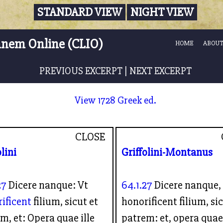
STANDARD VIEW
NIGHT VIEW
nnem Online (CLIO)
HOME
ABOUT
PREVIOUS EXCERPT
|
NEXT EXCERPT
View 1728 Greek ed.
CLOSE
olini
Griffolini-Montanus
27
Dicere nanque: Vt
64.1.27
Dicere nanque,
ificent
filium, sicut et
honorificent filium, sic
m, et: Opera quae ille
patrem: et, opera quae 