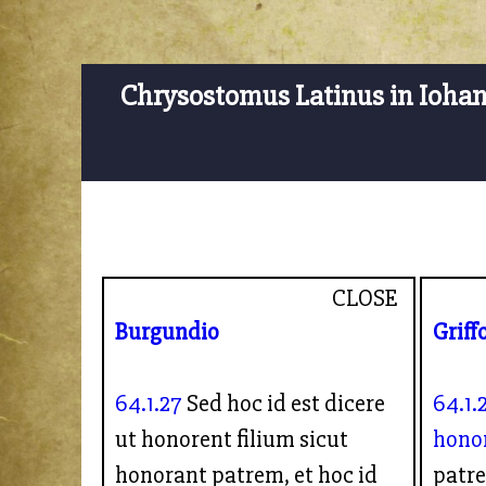
Chrysostomus Latinus in Ioha
CLOSE
Burgundio
Griff
64.1.27
Sed hoc id est dicere
64.1.
ut honorent filium sicut
honor
honorant patrem, et hoc id
patre