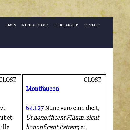
TEXTS
METHODOLOGY
SCHOLARSHIP
CONTACT
CLOSE
CLOSE
Montfaucon
 vt
64.1.27
Nunc vero cum dicit,
ut et
Ut honorificent Filium, sicut
ille
honorificant Patrem
; et,