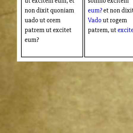
ut excitem eum, et
somno excitem
non dixit quoniam
eum?
et non dixi
uado ut orem
Vado
ut rogem
patrem ut excitet
patrem, ut
excite
eum?