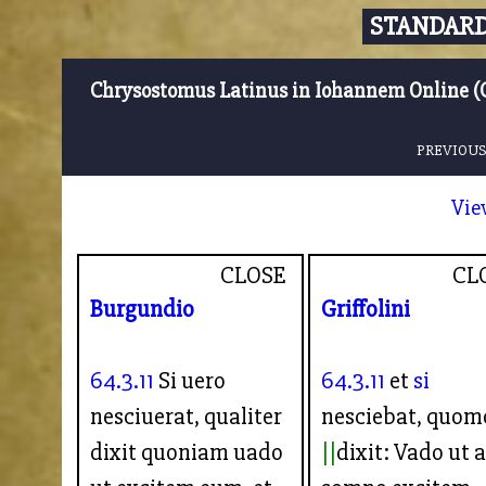
STANDARD
Chrysostomus Latinus in Iohannem Online (
PREVIOUS
Vie
CLOSE
CL
Burgundio
Griffolini
64.3.11
Si uero
64.3.11
et
si
nesciuerat, qualiter
nesciebat, quo
dixit quoniam uado
dixit: Vado ut 