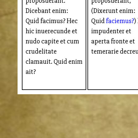
proposuerant.
proposuerant,
Dicebant enim:
(Dixerunt enim:
Quid facimus? Hec
Quid
faciemus?
)
hic inuerecunde et
impudenter et
nudo capite et cum
aperta fronte et
crudelitate
temerarie decreu
clamauit. Quid enim
ait?