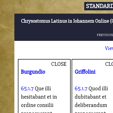
STANDARD
Chrysostomus Latinus in Iohannem Online (
PREVIOUS
Vie
CLOSE
CL
Burgundio
Griffolini
65.1.7
Que illi
65.1.7
Quod illi
hesitabant et in
dubitabant et
ordine consilii
deliberandum