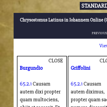
STANDARD
Chrysostomus Latinus in Iohannem Online (
PREVIOUS
Vie
CLOSE
CL
Burgundio
Griffolini
65.2.1
Causam
65.2.1
Causam
autem dixi propter
autem diximus,
quam multociens,
propter quam sa