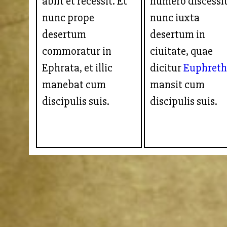
abiit et recessit. Et
numero discessit
nunc prope
nunc iuxta
desertum
desertum in
commoratur in
ciuitate, quae
Ephrata, et illic
dicitur
Euphret
manebat cum
mansit cum
discipulis suis.
discipulis suis.