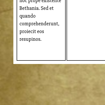
hoc prope existente
Bethania. Sed et
quando
comprehenderunt,
proiecit eos
resupinos.