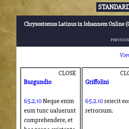
STANDARD
Chrysostomus Latinus in Iohannem Online (
PREVIOUS
Vie
CLOSE
CL
Burgundio
Griffolini
65.2.10
Neque enim
65.2.10
reiecit eo
eum tunc ualuerunt
retrorsum.
comprehendere, et