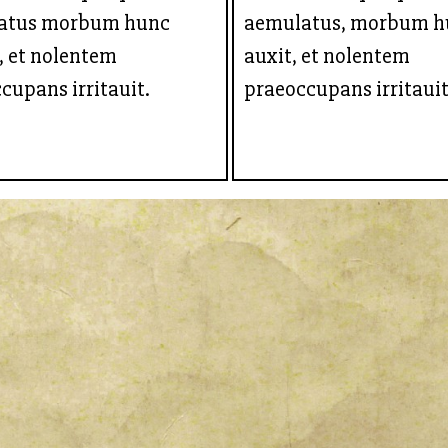
atus morbum hunc
aemulatus, morbum h
, et nolentem
auxit, et nolentem
cupans irritauit.
praeoccupans irritauit