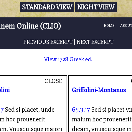
STANDARD VIEW
NIGHT VIEW
nnem Online (CLIO)
HOME
ABOUT
PREVIOUS EXCERPT
|
NEXT EXCERPT
View 1728 Greek ed.
CLOSE
olini
Griffolini-Montanus
17
Sed si placet, unde
65.3.17
Sed si placet v
m hoc prouenerit
malum hoc prouenerit
am. Vnusquisque maiori
dicam, vnusquisque m