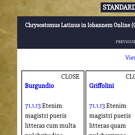
STANDARD
Chrysostomus Latinus in Iohannem Online (
PREVIOUS
Vie
CLOSE
CL
Burgundio
Griffolini
71.1.13
Etenim
71.1.13
Etenim
magistri pueris
magistri pueris
litteras cum multa
litteras quam