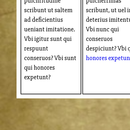
pulchritudine
pulcherrimas
scribunt ut saltem
scribunt, ut uel 
ad deficientius
deterius imitent
ueniant imitatione.
Vbi nunc qui
Vbi igitur sunt qui
conseruos
respuunt
despiciunt? Vbi 
conseruos? Vbi sunt
honores
expetun
qui honores
expetunt?