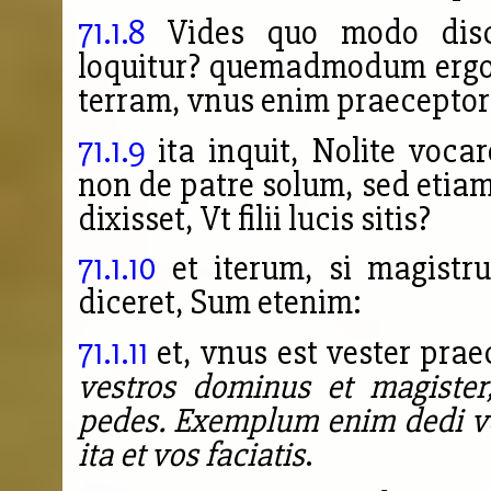
71.1.8
Vides quo modo disci
loquitur? quemadmodum ergo 
terram, vnus enim praeceptor 
71.1.9
ita inquit, Nolite voc
non de patre solum, sed etia
dixisset, Vt filii lucis sitis?
71.1.10
et iterum, si magistr
diceret, Sum etenim:
71.1.11
et, vnus est vester prae
vestros dominus et magister,
pedes. Exemplum enim dedi v
ita et vos faciatis
.