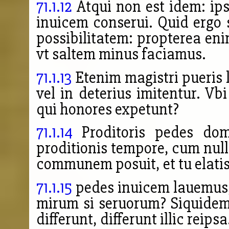
71.1.12
Atqui non est idem: ip
inuicem conserui. Quid ergo 
possibilitatem: propterea en
vt saltem minus faciamus.
71.1.13
Etenim magistri pueris 
vel in deterius imitentur. Vb
qui honores expetunt?
71.1.14
Proditoris pedes domin
proditionis tempore, cum nu
communem posuit, et tu elatis
71.1.15
pedes inuicem lauemus,
mirum si seruorum? Siquidem 
differunt, differunt illic reipsa