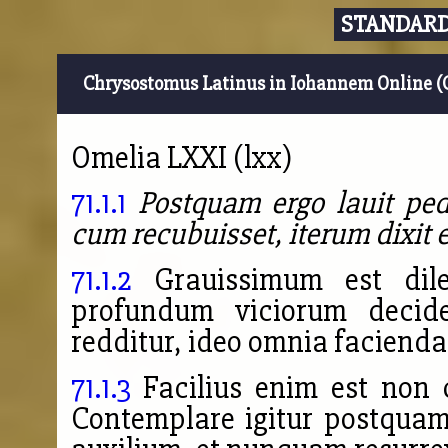
STANDARD
Chrysostomus Latinus in Iohannem Online (
Omelia LXXI (lxx)
71.1.1
Postquam ergo lauit ped
cum recubuisset, iterum dixit e
71.1.2
Grauissimum est dilec
profundum viciorum decider
redditur, ideo omnia facienda
71.1.3
Facilius enim est non 
Contemplare igitur postquam