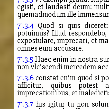
egisti, et laudasti deum: mult
quemadmodum ille immensum 
71.3.4
Quod si quis diceret: 
potuimus? Illud respondebo,
expostulare, imprecari, et ma
omnes eum accusare.
71.3.5
Haec enim in nostra sunt
non vlciscendi mercedem acci
71.3.6
constat enim quod si pos
afficitur, quibus potest a
imprecationibus, et maledictis,
71.3.7
his igitur tu non solu