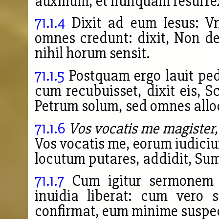
auxilium, et nunquam resurrex
71.1.4
Dixit ad eum Iesus: Vn
omnes credunt: dixit, Non de 
nihil horum sensit.
71.1.5
Postquam ergo lauit ped
cum recubuisset, dixit eis, S
Petrum solum, sed omnes alloq
71.1.6
Vos vocatis me magister, 
Vos vocatis me, eorum iudici
locutum putares, addidit, Su
71.1.7
Cum igitur sermonem i
inuidia liberat: cum vero 
confirmat, eum minime suspec