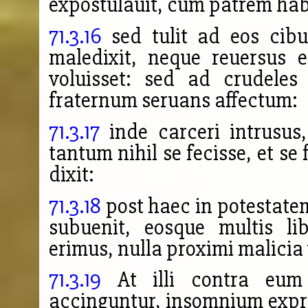
expostulauit, cum patrem ha
71.3.16
sed tulit ad eos cib
maledixit, neque reuersus 
voluisset: sed ad crudeles
fraternum seruans affectum:
71.3.17
inde carceri intrusus
tantum nihil se fecisse, et s
dixit:
71.3.18
post haec in potestatem
subuenit, eosque multis li
erimus, nulla proximi malicia 
71.3.19
At illi contra eum 
accinguntur, insomnium exprob