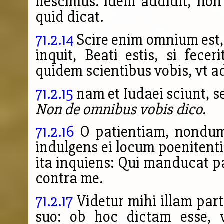
nescimus. idem addidit, non 
quid dicat.
71.2.14
Scire enim omnium est
inquit, Beati estis, si fecer
quidem scientibus vobis, vt a
71.2.15
nam et Iudaei sciunt, s
Non de omnibus vobis dico
.
71.2.16
O patientiam, nondum 
indulgens ei locum poenitenti
ita inquiens: Qui manducat
contra me.
71.2.17
Videtur mihi illam par
suo: ob hoc dictam esse, v