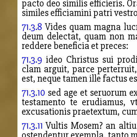
pacto deo similis efficieris. O
similes efficiamini patri vestro,
71.3.8
Vides quam magna lucre
deum delectat, quam non m
reddere beneficia et preces:
71.3.9
ideo Christus sui prodit
clam arguit, parce perterrui
est, neque tamen ille factus es
71.3.10
sed age et seruorum ex
testamento te erudiamus, v
excusationis praetextum, cu
71.3.11
Vultis Mosem? an altiu
ostendentur exempla, tanto 