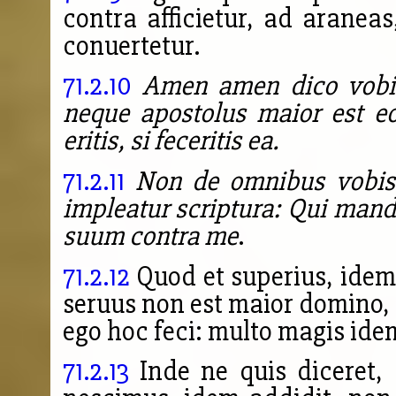
contra afficietur, ad araneas
conuertetur.
71.2.10
Amen amen dico vobis
neque apostolus maior est eo 
eritis, si feceritis ea.
71.2.11
Non de omnibus vobis 
impleatur scriptura:
Qui mand
suum contra me
.
71.2.12
Quod et superius, idem 
seruus non est maior domino, 
ego hoc feci: multo magis ide
71.2.13
Inde ne quis diceret,