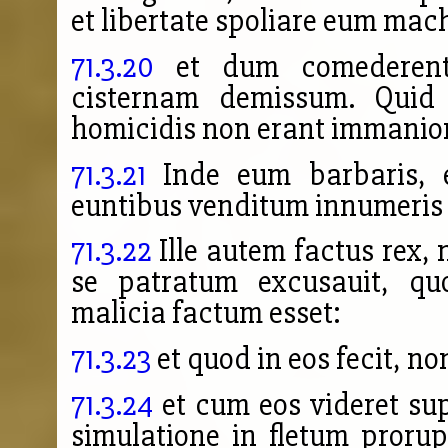
et libertate spoliare eum mac
71.3.20
et dum comederent,
cisternam demissum. Quid 
homicidis non erant immanio
71.3.21
Inde eum barbaris, e
euntibus venditum innumeris 
71.3.22
Ille autem factus rex,
se patratum excusauit, qu
malicia factum esset:
71.3.23
et quod in eos fecit, non
71.3.24
et cum eos videret su
simulatione in fletum proru