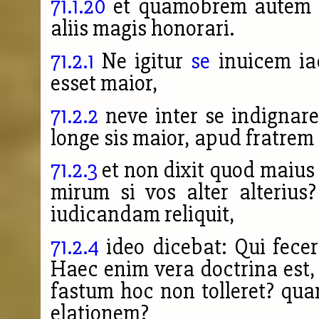
71.1.20
et quamobrem autem is
aliis magis honorari.
71.2.1
Ne igitur
se
inuicem iac
esset maior,
71.2.2
neve inter se indignaren
longe sis maior, apud fratrem
71.2.3
et non dixit quod maius e
mirum si vos alter alterius
iudicandam reliquit,
71.2.4
ideo dicebat: Qui fecer
Haec enim vera doctrina est,
fastum hoc non tolleret? qu
elationem?