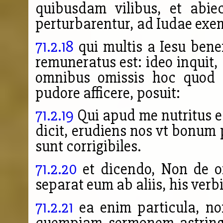
quibusdam vilibus, et abie
perturbarentur, ad Iudae exe
71.2.18
qui multis a Iesu bene
remuneratus est: ideo inquit
omnibus omissis hoc quod 
pudore afficere, posuit:
71.2.19
Qui apud me nutritus 
dicit, erudiens nos vt bonum
sunt corrigibiles.
71.2.20
et dicendo, Non de o
separat eum ab aliis, his ve
71.2.21
ea enim particula, n
quempiam sermonem astringi