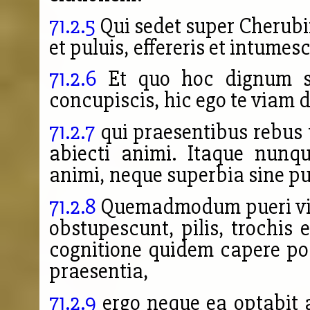
71.2.5
Qui sedet super Cherubin
et puluis, effereris et intumesc
71.2.6
Et quo hoc dignum su
concupiscis, hic ego te viam 
71.2.7
qui praesentibus rebus t
abiecti animi. Itaque nunq
animi, neque superbia sine pu
71.2.8
Quemadmodum pueri vili
obstupescunt, pilis, trochis 
cognitione quidem capere pos
praesentia,
71.2.9
ergo neque ea optabit a