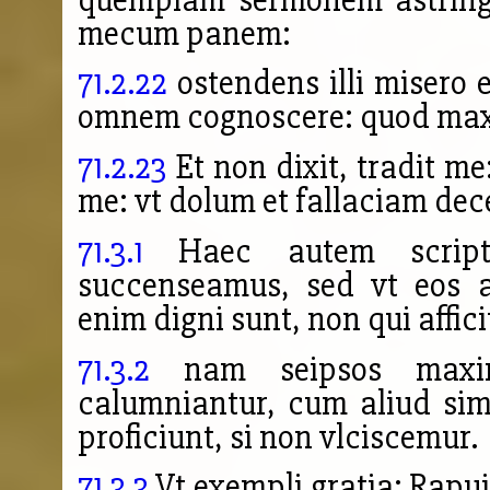
mecum panem:
71.2.22
ostendens illi misero 
omnem cognoscere: quod max
71.2.23
Et non dixit, tradit m
me: vt dolum et fallaciam dec
71.3.1
Haec autem scripta
succenseamus, sed vt eos a
enim digni sunt, non qui affici
71.3.2
nam seipsos maxim
calumniantur, cum aliud si
proficiunt, si non vlciscemur.
71.3.3
Vt exempli gratia: Rapuit 