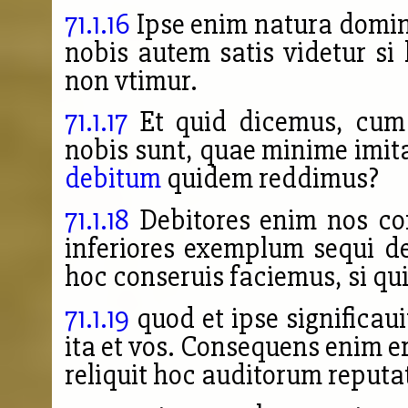
71.1.16
Ipse enim natura dominu
nobis autem satis videtur si l
non vtimur.
71.1.17
Et quid dicemus, cum
nobis sunt, quae minime imitam
debitum
quidem reddimus?
71.1.18
Debitores enim nos con
inferiores exemplum sequi d
hoc conseruis faciemus, si qu
71.1.19
quod et ipse significaui
ita et vos. Consequens enim er
reliquit hoc auditorum reputat