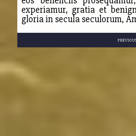
eos beneficiis prosequamur
experiamur, gratia et benign
gloria in secula seculorum, A
PREVIOU