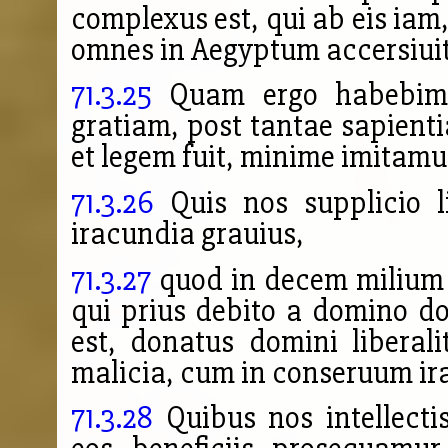
complexus est, qui ab eis iam,
omnes in Aegyptum accersiuit,
71.3.25
Quam ergo habebimus
gratiam, post tantae sapient
et legem fuit, minime imitamu
71.3.26
Quis nos supplicio l
iracundia grauius,
71.3.27
quod in decem milium t
qui prius debito a domino d
est, donatus domini liberal
malicia, cum in conseruum ira
71.3.28
Quibus nos intellecti