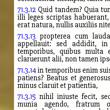
71.3.12
Quid tandem? Quia tunc
illi leges scriptas habueran
erat natura, nullis auxiliis nit
71.3.13
propterea cum laudar
appellauit: sed addidit, i
temporibus, quibus multa
claruerunt alii, non tamen ipse
71.3.14
in temporibus enim suis
patiens? Beatus et generosus
minus claruit et patientia,
71.3.15
nihil iniuste fecit, s
munia agendo, fratrum o