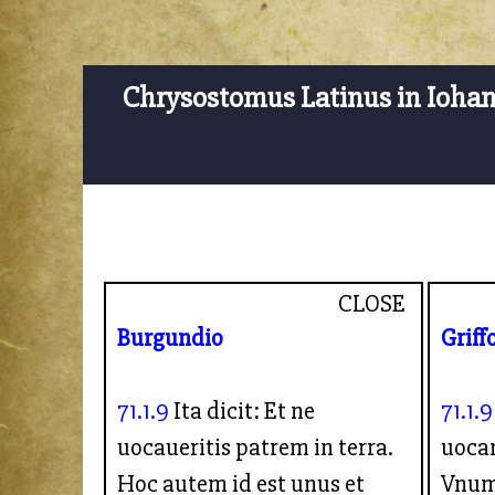
Chrysostomus Latinus in Ioha
CLOSE
Burgundio
Griff
71.1.9
Ita dicit: Et ne
71.1.9
uocaueritis patrem in terra.
uoca
Hoc autem id est unus et
Vnum