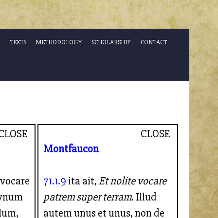
TEXTS
METHODOLOGY
SCHOLARSHIP
CONTACT
CLOSE
CLOSE
Montfaucon
e vocare
71.1.9
ita ait,
Et nolite vocare
 vnum
patrem super terram
. Illud
lum,
autem unus et unus, non de