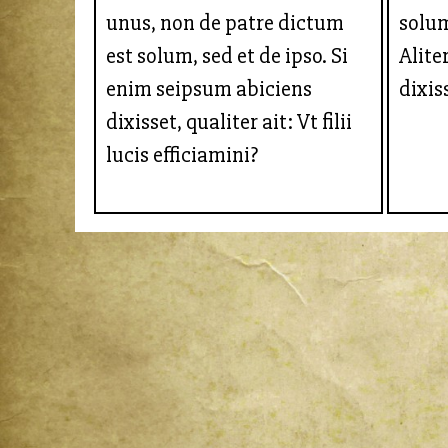
unus, non de patre dictum
solu
est solum, sed et de ipso. Si
Alit
enim seipsum abiciens
dixiss
dixisset, qualiter ait: Vt filii
lucis efficiamini?