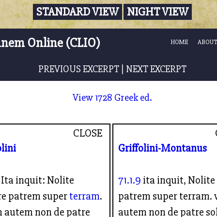
STANDARD VIEW
NIGHT VIEW
nnem Online (CLIO)
HOME
ABOUT
PREVIOUS EXCERPT
|
NEXT EXCERPT
View 1728 Greek ed.
CLOSE
olini
Griffolini-Montanus
Ita inquit: Nolite
71.1.9
ita inquit, Nolit
re patrem super
terram
.
patrem super terram.
 autem non de patre
autem non de patre so