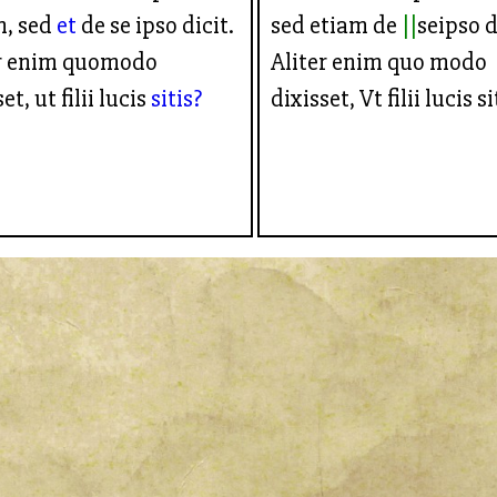
m, sed
et
de se ipso dicit.
sed etiam de
seipso d
er enim quomodo
Aliter enim quo modo
et, ut filii lucis
sitis?
dixisset, Vt filii lucis si