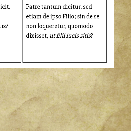
icit.
Patre tantum dicitur, sed
etiam de ipso Filio; sin de se
tis?
non loqueretur, quomodo
dixisset,
ut filii lucis sitis
?