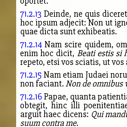
oportet.
71.2.13
Deinde, ne quis dicere
hoc ipsum adjecit: Non ut ign
quae dicta sunt exhibeatis.
71.2.14
Nam scire quidem, omn
enim hoc dicit,
Beati estis si 
repeto, etsi vos sciatis, ut 
71.2.15
Nam etiam Judaei norun
non faciant.
Non de omnibus v
71.2.16
Papae, quanta patienti
obtegit, hinc illi poenitent
arguit haec dicens:
Qui mandu
suum contra me
.