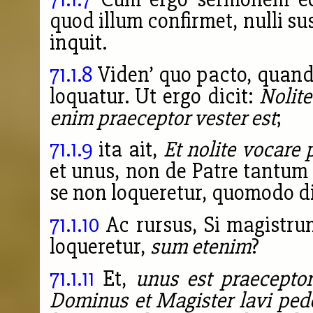
quod illum confirmet, nulli s
inquit.
71.1.8
Viden’ quo pacto, quando
loquatur. Ut ergo dicit:
Nolit
enim praeceptor vester est
;
71.1.9
ita ait,
Et nolite vocare
et unus, non de Patre tantum d
se non loqueretur, quomodo di
71.1.10
Ac rursus, Si magistru
loqueretur,
sum etenim
?
71.1.11
Et,
unus est praeceptor
Dominus et Magister lavi pedes