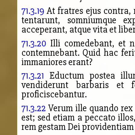
71.3.19
At fratres ejus contra,
tentarunt, somniumque exp
acceperant, atque vita et libe
71.3.20
Illi comedebant, et 
contemnebant. Quid hac feri
immaniores erant?
71.3.21
Eductum postea illum
vendiderunt barbaris et 
proficiscebantur.
71.3.22
Verum ille quando rex 
est; sed etiam a peccato illos
rem gestam Dei providentiam 