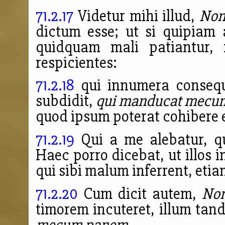
71.2.17
Videtur mihi illud,
Non
dictum esse; ut si quipiam a 
quidquam mali patiantur,
respicientes:
71.2.18
qui innumera consequu
subdidit,
qui manducat mecu
quod ipsum poterat cohibere et
71.2.19
Qui a me alebatur, qu
Haec porro dicebat, ut illos i
qui sibi malum inferrent, etia
71.2.20
Cum dicit autem,
Non
timorem incuteret, illum tan
mecum panem
.