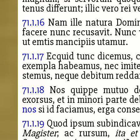
tenus differunt; illic vero rei v
71.1.16
Nam ille natura Dominu
facere nunc recusavit. Nunc v
ut emtis mancipiis utamur.
71.1.17
Ecquid tunc dicemus, c
exempla habeamus, nec imitem
stemus, neque debitum redd
71.1.18
Nos quippe mutuo debi
exorsus, et in minori parte d
nos
si id faciamus, erga cons
71.1.19
Quod ipsum subindicavi
Magister
; ac rursum,
ita et