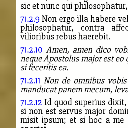
sic et nunc qui philosophatur,
71.2.9
Non ergo illa habere vel
philosophatur, contra affe
vilioribus rebus haerebit.
71.2.10
Amen, amen dico vobi
neque Apostolus major est eo qu
si feceritis ea.
71.2.11
Non de omnibus vobis d
manducat panem mecum, leva
71.2.12
Id quod superius dixit,
si non est servus major domi
misit ipsum; et si hoc a me 