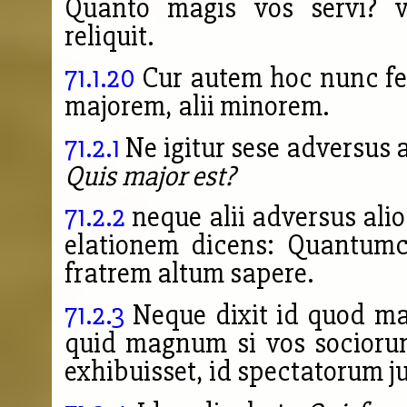
Quanto magis vos servi? v
reliquit.
71.1.20
Cur autem hoc nunc fec
majorem, alii minorem.
71.2.1
Ne igitur sese adversus a
Quis major est?
71.2.2
neque alii adversus alio
elationem dicens: Quantum
fratrem altum sapere.
71.2.3
Neque dixit id quod maju
quid magnum si vos socioru
exhibuisset, id spectatorum jud