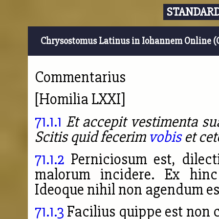
STANDARD
Chrysostomus Latinus in Iohannem Online (
Commentarius
[Homilia LXXI]
71.1.1
Et accepit vestimenta sua
Scitis quid fecerim
vobis
et cet
71.1.2
Perniciosum est, dilect
malorum incidere. Ex hinc 
Ideoque nihil non agendum est
71.1.3
Facilius quippe est non 