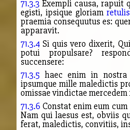
71.3.3
Exempli causa, rapuit qu
egisti, ipsique gloriam
retulis
praemia consequutus es: qu
apparavit.
71.3.4
Si quis vero dixerit, Qu
potui propulsare? respon
succensere:
71.3.5
haec enim in nostra s
ipsumque mille maledictis pro
omissae vindictae mercedem r
71.3.6
Constat enim eum cum h
Nam qui laesus est, obviis qu
ferat, maledictis, convitiis, i