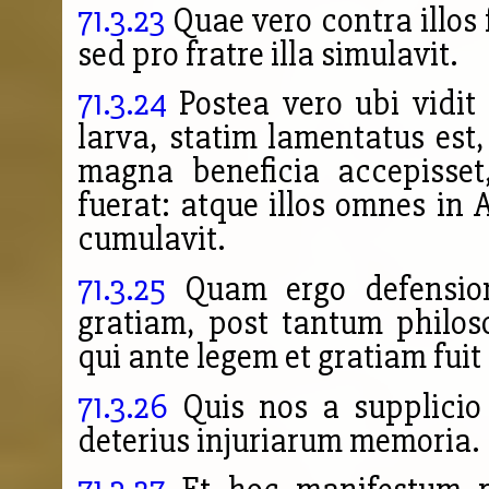
71.3.23
Quae vero contra illos 
sed pro fratre illa simulavit.
71.3.24
Postea vero ubi vidit 
larva, statim lamentatus est,
magna beneficia accepisset
fuerat: atque illos omnes in 
cumulavit.
71.3.25
Quam ergo
defensi
gratiam, post tantum philo
qui ante legem et gratiam fui
71.3.26
Quis nos a supplicio 
deterius injuriarum memoria.