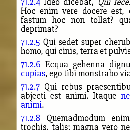
71.2.4
Ideo dicebat,
Qui fece
Hoc enim vere docere est,
fastum hoc non tollat? q
deprimat?
71.2.5
Qui sedet super cherubi
homo, qui cinis, terra et pulvi
71.2.6
Ecqua gehenna dignus
cupias
, ego tibi monstrabo vi
71.2.7
Qui rebus praesentibus
abjecti est animi. Itaque
ne
animi
.
71.2.8
Quemadmodum enim pue
trochis, talis; magna vero n