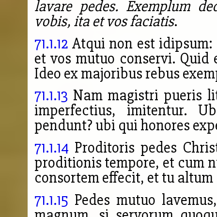
lavare pedes. Exemplum de
vobis, ita et vos faciatis
.
71.1.12
Atqui non est idipsum: 
et vos mutuo conservi. Quid e
Ideo ex majoribus rebus exem
71.1.13
Nam magistri pueris lit
imperfectius, imitentur. U
pendunt? ubi qui honores exp
71.1.14
Proditoris pedes Christ
proditionis tempore, et cum n
consortem effecit, et tu altum 
71.1.15
Pedes mutuo lavemus, 
magnum, si servorum quoque