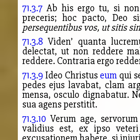
71.3.7
Ab his ergo tu, si non
preceris; hoc pacto, Deo si
persequentibus vos, ut sitis simi
71.3.8
Viden’ quanta lucremur
delectat, ut non reddere m
reddere. Contraria ergo redder
71.3.9
Ideo Christus
eum
qui se
pedes ejus lavabat, clam arg
mensa, osculo dignabatur. Ne
sua agens perstitit.
71.3.10
Verum age, servorum 
validius est, ex ipso vete
excusationem habere, si inju