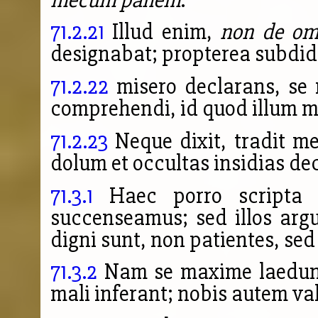
71.2.21
Illud enim,
non de om
designabat; propterea subdid
71.2.22
misero declarans, se 
comprehendi, id quod illum m
71.2.23
Neque dixit, tradit m
dolum et occultas insidias dec
71.3.1
Haec porro scripta s
succenseamus; sed illos ar
digni sunt, non patientes, sed
71.3.2
Nam se maxime laedunt,
mali inferant; nobis autem val