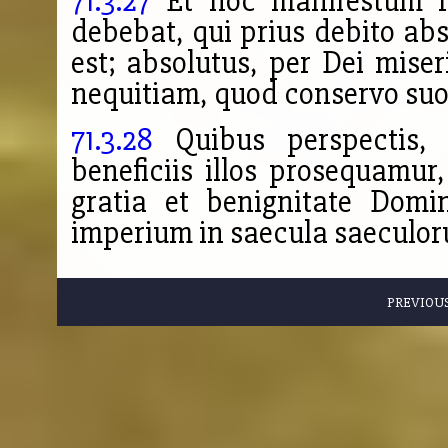
71.3.27
Et hoc manifestum re
debebat, qui prius debito ab
est; absolutus, per Dei mise
nequitiam, quod conservo suo
71.3.28
Quibus perspectis, 
beneficiis illos prosequamu
gratia et benignitate Domin
imperium in saecula saeculo
PREVIOU