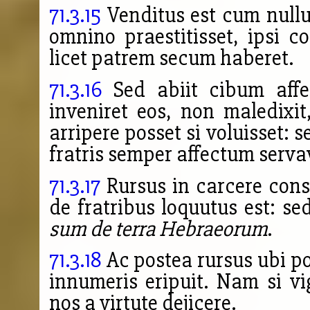
71.3.15
Venditus est cum nullum
omnino praestitisset, ipsi co
licet patrem secum haberet.
71.3.16
Sed abiit cibum affe
inveniret eos, non maledixi
arripere posset si voluisset: s
fratris semper affectum servav
71.3.17
Rursus in carcere const
de fratribus loquutus est: se
sum de terra Hebraeorum
.
71.3.18
Ac postea rursus ubi pot
innumeris eripuit. Nam si vi
nos a virtute dejicere.