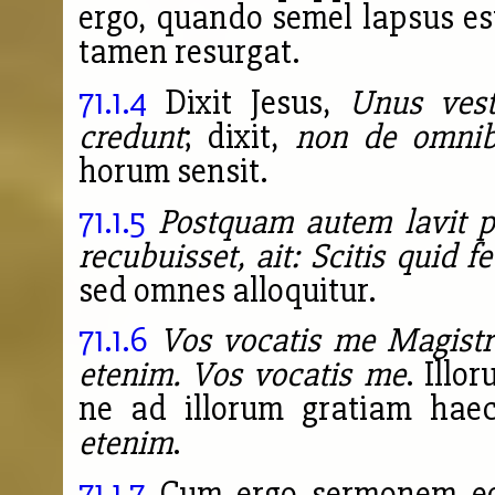
ergo, quando semel lapsus est 
tamen resurgat.
71.1.4
Dixit Jesus,
Unus vest
credunt
; dixit,
non de omnib
horum sensit.
71.1.5
Postquam autem lavit p
recubuisset, ait: Scitis quid f
sed omnes alloquitur.
71.1.6
Vos vocatis me Magistr
etenim. Vos vocatis me
. Ill
ne ad illorum gratiam haec
etenim
.
71.1.7
Cum ergo sermonem eor