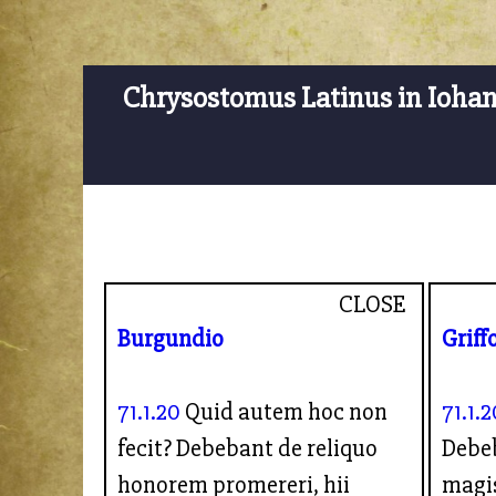
Chrysostomus Latinus in Ioha
CLOSE
Burgundio
Griff
71.1.20
Quid autem hoc non
71.1.2
fecit? Debebant de reliquo
Debeb
honorem promereri, hii
magis