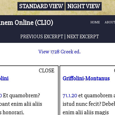
STANDARD VIEW
NIGHT VIEW
nnem Online (CLIO)
HOME
ABOUT
PREVIOUS EXCERPT
|
NEXT EXCERPT
View 1728 Greek ed.
CLOSE
olini
Griffolini-Montanus
0
Et quamobrem?
71.1.20
et quamobrem 
ant enim alii aliis
istud nunc fecit? Deb
 honorari.
enim alii aliis magis