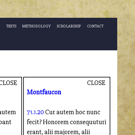
TEXTS
METHODOLOGY
SCHOLARSHIP
CONTACT
CLOSE
CLOSE
Montfaucon
autem
71.1.20
Cur autem hoc nunc
ebant
fecit? Honorem consequuturi
erant, alii majorem, alii