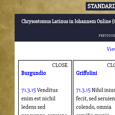
STANDARD
Chrysostomus Latinus in Iohannem Online (
PREVIOUS
Vie
CLOSE
CL
Burgundio
Griffolini
71.3.15
Venditus
71.3.15
Nihil iniu
enim est nichil
fecit, sed seruie
ledens sed
colendo, omnia