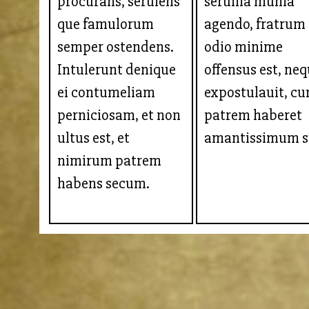
procurans, seruiens
seruilia munia
que famulorum
agendo, fratrum
semper ostendens.
odio minime
Intulerunt denique
offensus est, ne
ei contumeliam
expostulauit, c
perniciosam, et non
patrem haberet
ultus est, et
amantissimum s
nimirum patrem
habens secum.