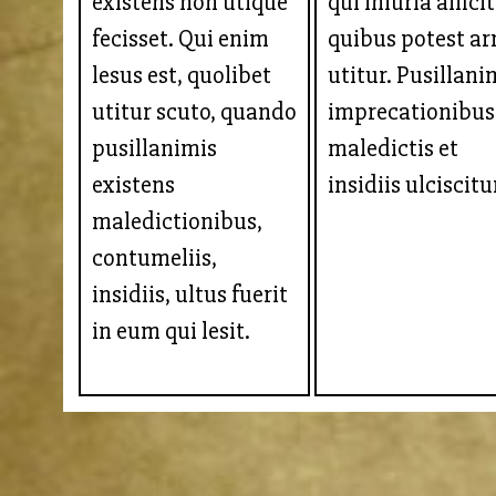
existens non utique
qui iniuria afficit
fecisset. Qui enim
quibus potest a
lesus est, quolibet
utitur. Pusillan
utitur scuto, quando
imprecationibus
pusillanimis
maledictis et
existens
insidiis ulciscitu
maledictionibus,
contumeliis,
insidiis, ultus fuerit
in eum qui lesit.