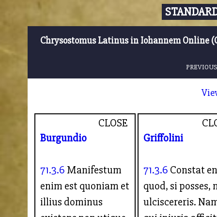
STANDARD
Chrysostomus Latinus in Iohannem Online (
PREVIOUS
Vie
CLOSE
CL
Burgundio
Griffolini
71.3.6
Manifestum
71.3.6
Constat e
enim est quoniam et
quod, si posses, 
illius dominus
ulciscereris. Na