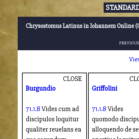
STANDARD
Chrysostomus Latinus in Iohannem Online (
PREVIOUS
Vie
CLOSE
CL
Burgundio
Griffolini
71.1.8
Vides cum ad
71.1.8
Vides
discipulos loquitur
quomodo discip
qualiter reuelans ea
alloquendo de se