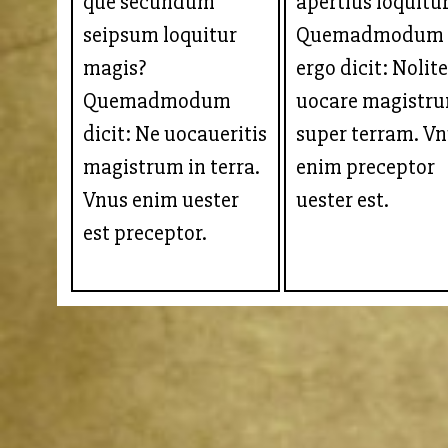
que secundum
apertius loquitu
seipsum loquitur
Quemadmodum
magis?
ergo dicit: Nolit
Quemadmodum
uocare magistr
dicit: Ne uocaueritis
super terram. V
magistrum in terra.
enim preceptor
Vnus enim uester
uester est.
est preceptor.