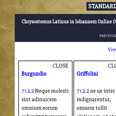
STANDARD
Chrysostomus Latinus in Iohannem Online (
PREVIOUS
Vie
CLOSE
CL
Burgundio
Griffolini
71.2.2
Neque molesti
71.2.2
ne ue inter
sint adinuicem
indignarentur,
omnium eorum
omnem tollit