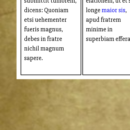
submittit tumorem,
elationem, ut et 
dicens: Quoniam
longe
maior sis
,
etsi uehementer
apud fratrem
fueris magnus,
minime in
debes in fratre
superbiam effera
nichil magnum
sapere.