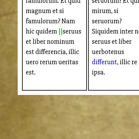
famulorum. Et quid
seruorum? Et qu
magnum et si
mirum, si
famulorum? Nam
seruorum?
hic quidem
seruus
Siquidem inter n
et liber nominum
seruus et liber
est differencia, illic
uerbotenus
uero rerum ueritas
differunt,
illic re
est.
ipsa.