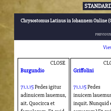
STANDARD
Chrysostomus Latinus in Iohannem Online (
PREVIOUS
Vie
CLOSE
CL
Burgundio
Griffolini
71.1.15
Pedes igitur
71.1.15
Pedes
adinuicem lauemus,
inuicem lauemus
ait. Quocirca et
inquit. Nunquid 