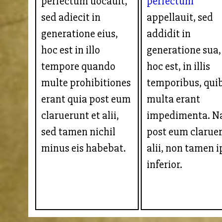
perfectum uocauit,
perfectum
sed adiecit in
appellauit, sed
generatione eius,
addidit in
hoc est in illo
generatione sua,
tempore quando
hoc est, in illis
multe prohibitiones
temporibus, qui
erant quia post eum
multa erant
claruerunt et alii,
impedimenta. 
sed tamen nichil
post eum clarue
minus eis habebat.
alii, non tamen i
inferior.