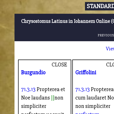
STANDARD
Chrysostomus Latinus in Iohannem Online (
PREVIOUS
Vie
CLOSE
CL
Burgundio
Griffolini
71.3.13
Propterea et
71.3.13
Propterea
Noe laudans
non
cum laudaret No
simpliciter
non simpliciter